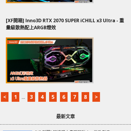
[XF開箱] Inno3D RTX 2070 SUPER iCHILL x3 Ultra - 重
量級散熱配上ARGB燈效
<
1
...
3
4
5
6
7
8
>
最新文章