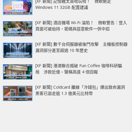
[XF 新聞] 記憶體太貴唔玩啦！ 微軟刪走
Windows 11 32GB 配置建議
[XF 新聞] 酒店機場 Wi-Fi 淪陷！ 微軟警告：登入
頁面可被劫持，密碼與惡意軟件一併中招
[XF 新聞] 數千台伺服器被後門攻擊 主機板控制器
漏洞部分甚至超過 10 年歷史
[XF 新聞] 港澳聯合搗破 Fun Coffee 咖啡科研騙
局 涉款近億‧聲稱高達 4 倍回報
[XF 新聞] Coldcard 離線「冷錢包」爆出致命漏洞
黑客已盜走逾 1.3 億美元比特幣