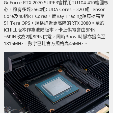
GeForce RTX 2070 SUPER會採用TU104-410繪圖核
心，擁有多達2560組CUDA Cores、320 組Tensor
Core及40組RT Cores，而Ray Tracing運算提高至
51 Tera OPS，規格迫近更高階的RTX 2080。至於
iCHILL版本作為進階版本，卡上供電會由8PIN
+6PIN改為2組8PIN供電，同時Boost時脈亦提高至
1815MHz，數字已比官方規格高45MHz。