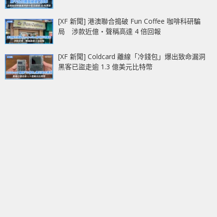
[XF 新聞] 港澳聯合搗破 Fun Coffee 咖啡科研騙
局 涉款近億‧聲稱高達 4 倍回報
[XF 新聞] Coldcard 離線「冷錢包」爆出致命漏洞
黑客已盜走逾 1.3 億美元比特幣