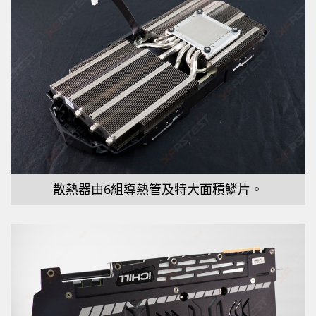
散熱器由6組導熱管及特大面積鱗片。