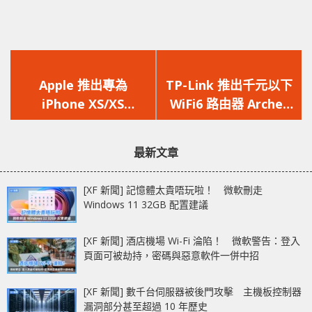
上
下
一
一
Apple 推出專為
TP-Link 推出千元以下
篇
篇
iPhone XS/XS
WiFi6 路由器 Archer
文
文
Max/XR 的智能電池手
AX20
章：
章：
機殼更換計畫
最新文章
[XF 新聞] 記憶體太貴唔玩啦！ 微軟刪走
Windows 11 32GB 配置建議
[XF 新聞] 酒店機場 Wi-Fi 淪陷！ 微軟警告：登入
頁面可被劫持，密碼與惡意軟件一併中招
[XF 新聞] 數千台伺服器被後門攻擊 主機板控制器
漏洞部分甚至超過 10 年歷史