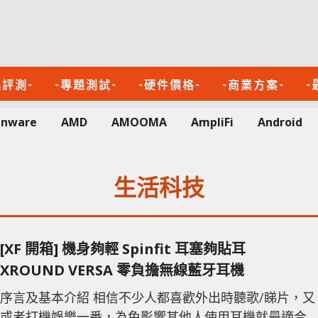
品評測-
-專題測試-
-硬件價格-
-商業方案-
-
enware
AMD
AMOOMA
AmpliFi
Android
生活科技
[XF 開箱] 機身夠輕 Spinfit 耳塞夠貼耳
XROUND VERSA 零負擔無線藍牙耳機
序言及基本介紹 相信不少人都喜歡外出時聽歌/睇片，又
或者打機娛樂一番，為免影響其他人使用耳機就最適合