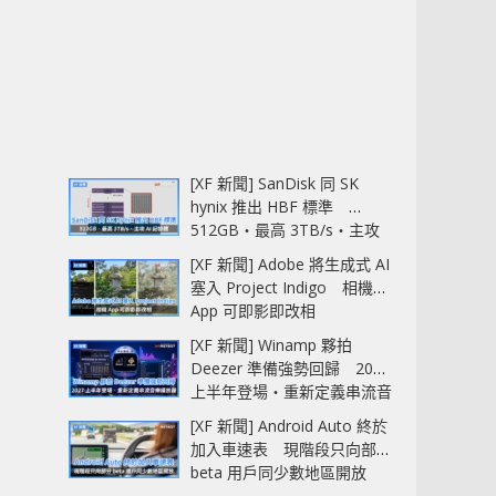
[XF 新聞] SanDisk 同 SK
hynix 推出 HBF 標準
512GB‧最高 3TB/s‧主攻
AI 記憶體
[XF 新聞] Adobe 將生成式 AI
塞入 Project Indigo 相機
App 可即影即改相
[XF 新聞] Winamp 夥拍
Deezer 準備強勢回歸 2027
上半年登場‧重新定義串流音
樂播放器
[XF 新聞] Android Auto 終於
加入車速表 現階段只向部分
beta 用戶同少數地區開放