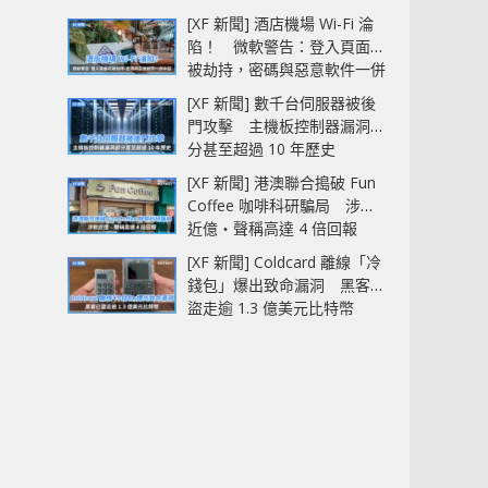
[XF 新聞] 酒店機場 Wi-Fi 淪
陷！ 微軟警告：登入頁面可
被劫持，密碼與惡意軟件一併
中招
[XF 新聞] 數千台伺服器被後
門攻擊 主機板控制器漏洞部
分甚至超過 10 年歷史
[XF 新聞] 港澳聯合搗破 Fun
Coffee 咖啡科研騙局 涉款
近億‧聲稱高達 4 倍回報
[XF 新聞] Coldcard 離線「冷
錢包」爆出致命漏洞 黑客已
盜走逾 1.3 億美元比特幣