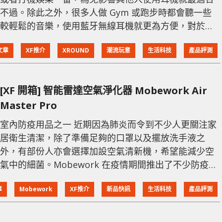
不過。除此之外，很多人做 Gym 或跑步時都會聽一些
較輕鬆的音樂，使用藍牙無線耳機就更為方便，對於駕
駛人士，使用無線耳機更可以當作耳機使用，毋需擔心
F文章
XF推介
XROUND
潮流玩意
生活科技
產品評測
有線耳機會阻礙駕駛。今次介紹的 XROUND VERSA 以
一千元以下的售價來說算是接近入門級數，而廠商表示
這款無線耳機以舒適度為首，同時有不錯的音質作平
[XF 開箱] 智能雷達空氣淨化器 Mobework Air
衡，為用家帶來更好的使用體驗。 4.5g 極輕無負擔 無
Master Pro
線藍牙耳機由於都是採用入耳式
室內防疫用品之一 近期因為肺炎而令到不少人更關注家
居衛生清潔，除了準備足夠的口罩以及擺放洗手液之
外，有部份人亦會選擇加設空氣清新機，希望能減少空
氣中的細菌。Mobework 在疫情期間推出了不少防疫用
品，例如剛提到的空氣清新機，而 Mobework 的 Air
章
Mobework
XF推介
新品快訊
生活科技
產品評測
Master Pro 不只是一台空氣清新機，更是一台雷達空氣
淨化器。 一般的空氣清新機都是利用物理方式，將空氣
的灰塵或塵粉作過濾，通過不同密度過濾網把粒子隔