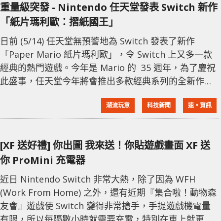
重量級突發 - Nintendo 任天堂發表 Switch 新作
除，一般來說，這類單靠過濾的空氣清新機，只能減低
「紙片瑪利歐：摺紙國王」
類似鼻敏感
日前 (5/14) 任天堂無預警地為 Switch 發表了新作
「Paper Mario 紙片瑪利歐」，令 Switch 上又多一款
經典的熱門遊戲。今年是 Mario 的 35 週年，為了慶祝
此盛事，任天堂今年將會推出多款經典系列的全新作
品。今次登錄到 Switch 的新作全名為「紙片瑪利歐：
潮流玩意
科技新聞
速。資訊
摺紙國王」。 本次登場的作品全名為「紙片瑪利歐：摺
紙國王」，並將於 7 月 17 日正式推出上市，目前已知
港版定價為港幣 429 元。全作以特殊的 2D 摺紙藝術風
[XF 送好禮] 你出圖 我來送！你貼遊戲畫面 XF 送
格打造，地圖、角色等都是 2
你 ProMini 充電器
近日 Nintendo Switch 非常大熱，除了因為 WFH
(Work From Home) 之外，還有近期『集合啦！動物森
友會』遊戲使 Switch 變得非常搶手，手提遊戲機電量
有限，所以每隔數小時就需要充電，特別在車上就更需