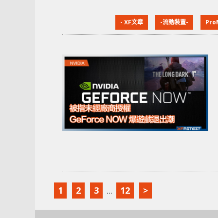
- XF文章
-流動裝置-
Pro
1
2
3
...
12
>