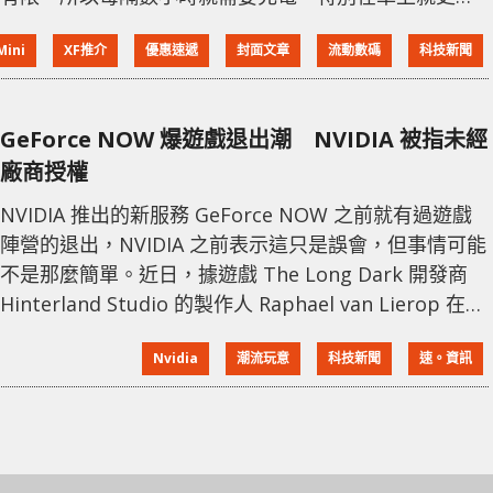
要一個能便攜，而又可以為 Switch 充電的行動電源，
Mini
XF推介
優惠速遞
封面文章
流動數碼
科技新聞
之前 XF 為各位介紹過的 ProMini 就非常適合，所以將
限量送給各位，另亦提供優惠價購買。 ProMini Qs120
120W 雙 PD 快速充電器 ProMini Qs120 應該
GeForce NOW 爆遊戲退出潮 NVIDIA 被指未經
廠商授權
NVIDIA 推出的新服務 GeForce NOW 之前就有過遊戲
陣營的退出，NVIDIA 之前表示這只是誤會，但事情可能
不是那麼簡單。近日，據遊戲 The Long Dark 開發商
Hinterland Studio 的製作人 Raphael van Lierop 在
Twitter 上爆料的消息，多家廠商從 GeForce NOW 上
Nvidia
潮流玩意
科技新聞
速。資訊
撤下自己遊戲的原因，是因為 NVIDIA 並沒有經過他們
的同意就擅自讓遊戲登陸 GeForce NOW。 根據遊戲開
發商 Hinterland