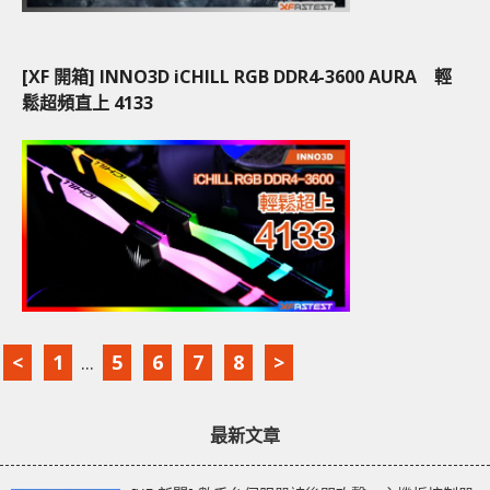
[XF 開箱] INNO3D iCHILL RGB DDR4-3600 AURA 輕
鬆超頻直上 4133
<
1
...
5
6
7
8
>
最新文章