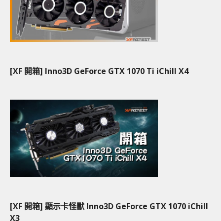
[XF 開箱] Inno3D GeForce GTX 1070 Ti iChill X4
[XF 開箱] 顯示卡怪獸 Inno3D GeForce GTX 1070 iChill
X3