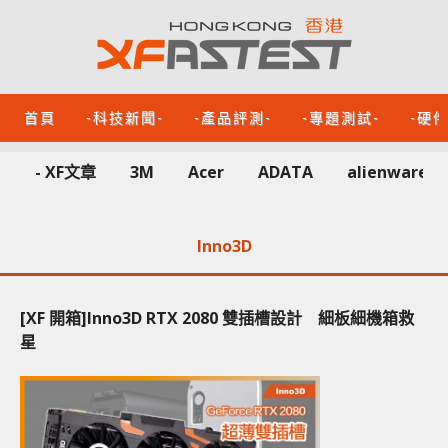
首頁
-科技新聞-
-產品評測-
-專題測試-
-硬
- XF文章
3M
Acer
ADATA
alienware
Inno3D
[XF 開箱]Inno3D RTX 2080 雙插槽設計 細板細機箱救
星