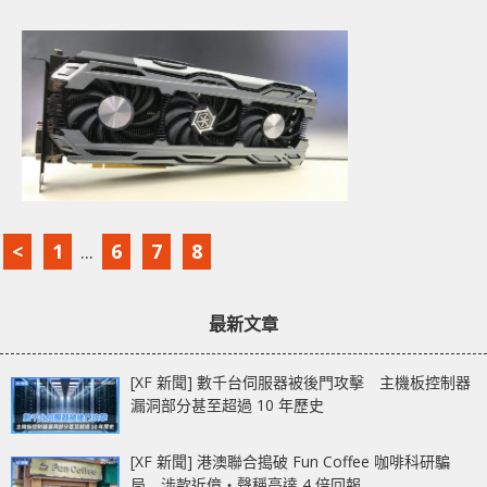
<
1
...
6
7
8
最新文章
[XF 新聞] 數千台伺服器被後門攻擊 主機板控制器
漏洞部分甚至超過 10 年歷史
[XF 新聞] 港澳聯合搗破 Fun Coffee 咖啡科研騙
局 涉款近億‧聲稱高達 4 倍回報