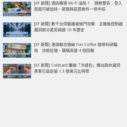
[XF 新聞] 酒店機場 Wi-Fi 淪陷！ 微軟警告：登入
頁面可被劫持，密碼與惡意軟件一併中招
[XF 新聞] 數千台伺服器被後門攻擊 主機板控制器
漏洞部分甚至超過 10 年歷史
[XF 新聞] 港澳聯合搗破 Fun Coffee 咖啡科研騙
局 涉款近億‧聲稱高達 4 倍回報
[XF 新聞] Coldcard 離線「冷錢包」爆出致命漏洞
黑客已盜走逾 1.3 億美元比特幣