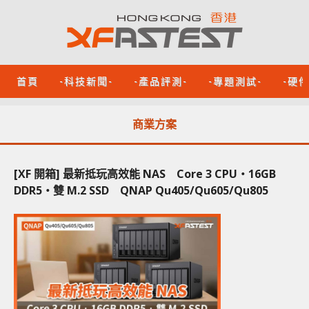
首頁
-科技新聞-
-產品評測-
-專題測試-
-硬
商業方案
[XF 開箱] 最新抵玩高效能 NAS Core 3 CPU‧16GB
DDR5‧雙 M.2 SSD QNAP Qu405/Qu605/Qu805