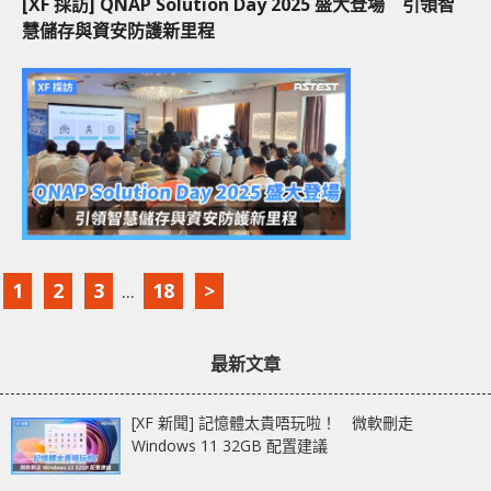
[XF 採訪] QNAP Solution Day 2025 盛大登場 引領智
慧儲存與資安防護新里程
1
2
3
...
18
>
最新文章
[XF 新聞] 記憶體太貴唔玩啦！ 微軟刪走
Windows 11 32GB 配置建議