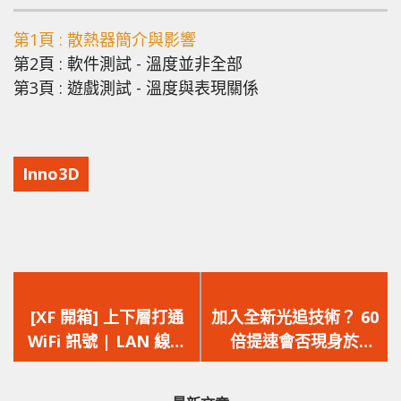
第1頁 : 散熱器簡介與影響
第2頁 : 軟件測試 - 溫度並非全部
第3頁 : 遊戲測試 - 溫度與表現關係
Inno3D
上
下
一
一
[XF 開箱] 上下層打通
加入全新光追技術？ 60
篇
篇
WiFi 訊號 | LAN 線骨
倍提速會否現身於
文
文
幹速度穩定 TP-LINK
NVIDIA RTX 3080Ti
章：
章：
Deco E4 實測
身上呢？