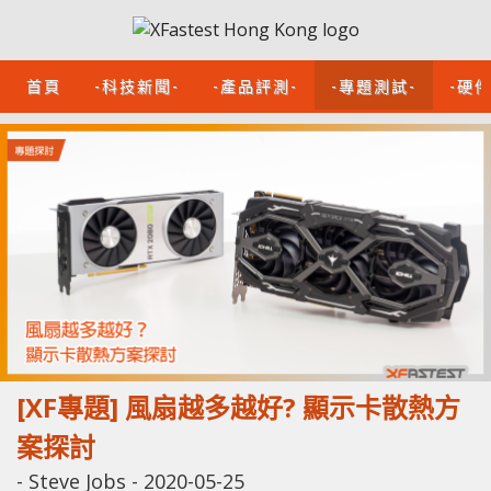
首頁
-科技新聞-
-產品評測-
-專題測試-
-硬
[XF專題] 風扇越多越好? 顯示卡散熱方
案探討
-
Steve Jobs
-
2020-05-25