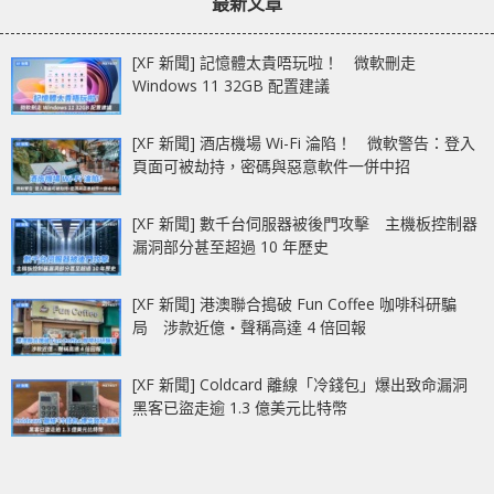
最新文章
[XF 新聞] 記憶體太貴唔玩啦！ 微軟刪走
Windows 11 32GB 配置建議
[XF 新聞] 酒店機場 Wi-Fi 淪陷！ 微軟警告：登入
頁面可被劫持，密碼與惡意軟件一併中招
[XF 新聞] 數千台伺服器被後門攻擊 主機板控制器
漏洞部分甚至超過 10 年歷史
[XF 新聞] 港澳聯合搗破 Fun Coffee 咖啡科研騙
局 涉款近億‧聲稱高達 4 倍回報
[XF 新聞] Coldcard 離線「冷錢包」爆出致命漏洞
黑客已盜走逾 1.3 億美元比特幣