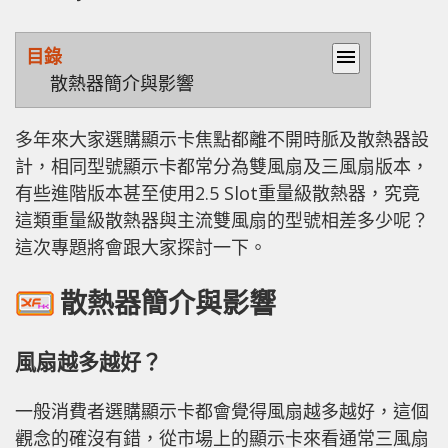
目錄
menu
散熱器簡介與影響
多年來大家選購顯示卡焦點都離不開時脈及散熱器設
計，相同型號顯示卡都常分為雙風扇及三風扇版本，
有些進階版本甚至使用2.5 Slot重量級散熱器，究竟
這類重量級散熱器與主流雙風扇的型號相差多少呢？
這次專題將會跟大家探討一下。
散熱器簡介與影響
風扇越多越好？
一般消費者選購顯示卡都會覺得風扇越多越好，這個
觀念的確沒有錯，從市場上的顯示卡來看通常三風扇