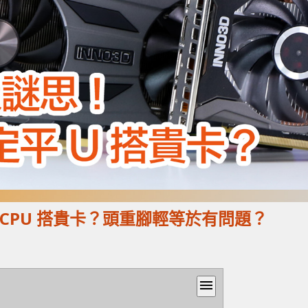
是平 CPU 搭貴卡？頭重腳輕等於有問題？
menu