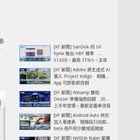
動
[XF 新聞] SanDisk 同 SK
。
hynix 推出 HBF 標準
512GB‧最高 3TB/s‧主攻
AI 記憶體
[XF 新聞] Adobe 將生成式 AI
塞入 Project Indigo 相機
App 可即影即改相
[XF 新聞] Winamp 夥拍
Deezer 準備強勢回歸 2027
上半年登場‧重新定義串流音
樂播放器
[XF 新聞] Android Auto 終於
加入車速表 現階段只向部分
beta 用戶同少數地區開放
[XF 新聞] NVIDIA Rubin 架構