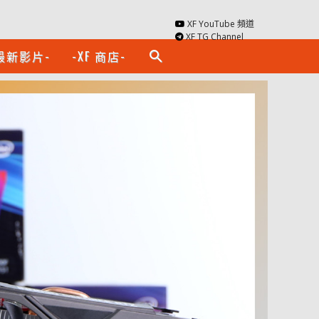
XF YouTube 頻道
XF TG Channel
最新影片-
-XF 商店-
search