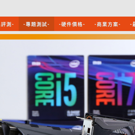
品評測-
-專題測試-
-硬件價格-
-商業方案-
-