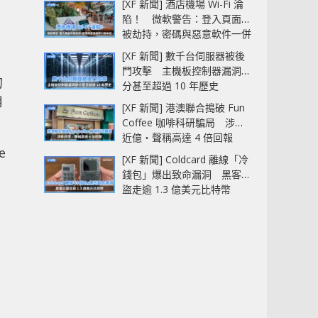
[XF 新聞] 酒店機場 Wi-Fi 淪
陷！ 微軟警告：登入頁面可
被劫持，密碼與惡意軟件一併
中招
[XF 新聞] 數千台伺服器被後
門攻擊 主機板控制器漏洞部
的
分甚至超過 10 年歷史
用
[XF 新聞] 港澳聯合搗破 Fun
Coffee 咖啡科研騙局 涉款
近億‧聲稱高達 4 倍回報
e
[XF 新聞] Coldcard 離線「冷
錢包」爆出致命漏洞 黑客已
盜走逾 1.3 億美元比特幣