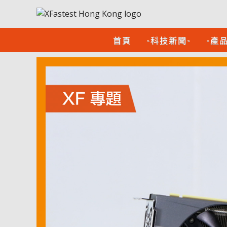
首頁
-科技新聞-
-產