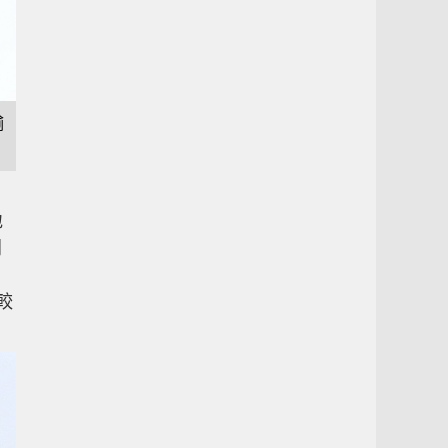
輸
地
同
較