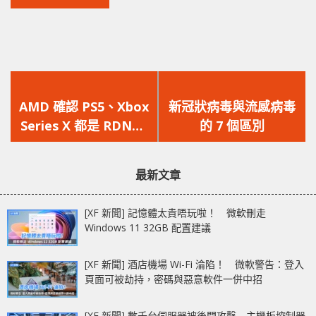
上
下
一
一
AMD 確認 PS5、Xbox
新冠狀病毒與流感病毒
篇
篇
Series X 都是 RDNA2
的 7 個區別
文
文
架構 支援硬件 Ray
章：
章：
Tracing
最新文章
[XF 新聞] 記憶體太貴唔玩啦！ 微軟刪走
Windows 11 32GB 配置建議
[XF 新聞] 酒店機場 Wi-Fi 淪陷！ 微軟警告：登入
頁面可被劫持，密碼與惡意軟件一併中招
[XF 新聞] 數千台伺服器被後門攻擊 主機板控制器