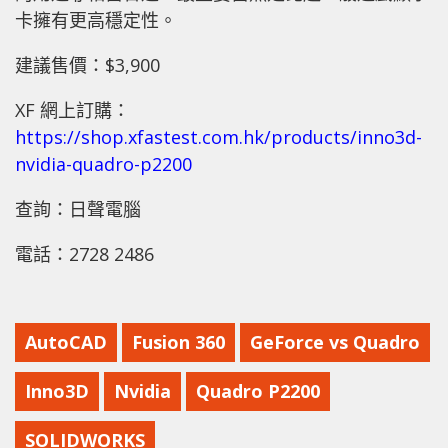
卡擁有更高穩定性。
建議售價：$3,900
XF 網上訂購：
https://shop.xfastest.com.hk/products/inno3d-
nvidia-quadro-p2200
查詢：日聲電腦
電話：2728 2486
AutoCAD
Fusion 360
GeForce vs Quadro
Inno3D
Nvidia
Quadro P2200
SOLIDWORKS