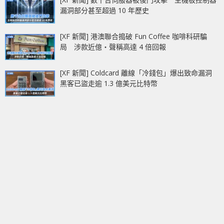
漏洞部分甚至超過 10 年歷史
[XF 新聞] 港澳聯合搗破 Fun Coffee 咖啡科研騙
局 涉款近億‧聲稱高達 4 倍回報
[XF 新聞] Coldcard 離線「冷錢包」爆出致命漏洞
黑客已盜走逾 1.3 億美元比特幣