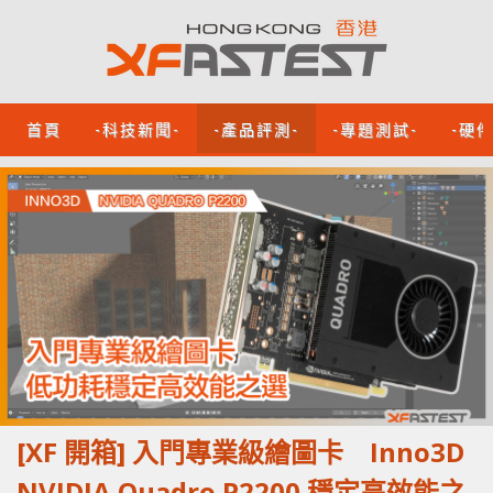
首頁
-科技新聞-
-產品評測-
-專題測試-
-硬
[XF 開箱] 入門專業級繪圖卡 Inno3D
NVIDIA Quadro P2200 穩定高效能之