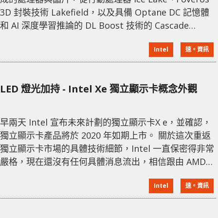
3D 封裝技術 Lakefield，以及具備 Optane DC 記憶體
和 AI 深度學習推論的 DL Boost 技術的 Cascade
Lake，和 5G 單晶片 Snow Ridge，無疑要告訴各位讀
Intel
速。資訊
者：「Intel 有著次世代運算新科技與 10nm 製程，可滿
足家用與企業等未來運算之技術。」。 ↑ Intel 第 9 代處
理器更新。
LED 燈光加持 - Intel Xe 獨立顯示卡概念外觀
早兩天 Intel 宣布未來計劃的獨立顯示卡X e，並確認，
獨立顯示卡產品將於 2020 年如期上市。 關於這次重返
獨立顯示卡市場的具體技術細節，Intel 一直保密得非常
嚴格，現在還沒有任何具體消息流出，相信跟由 AMD
GPU 跳槽的 Raja Koduri 領導下進行得如火如荼，估計
Intel
速。資訊
定位高性能運算、AI、深度學習等專業領域，同時也會
有遊戲卡。 3D 圖像設計師 Cristiano Siqueira 就為
Intel 的獨立顯示卡十分感興趣，花費很大精力設計了一