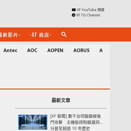
XF YouTube 頻道
XF TG Channel
最新影片-
-XF 商店-
search
Antec
AOC
AOPEN
AORUS
Apacer
A
最新文章
[XF 新聞] 數千台伺服器被後
門攻擊 主機板控制器漏洞部
分甚至超過 10 年歷史