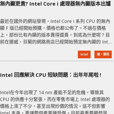
無內顯更貴? Intel Core i 處理器無內顯版本出爐
組概念圖
最近在國外的網站發現，Intel Core i 系列 CPU 的無內
顯 F 版已經開始預購，價格也都公佈了。不過在價格
上，部份比有內顯的版本賣得還貴，到底為什麼呢 ? 目
前在挪威、芬蘭的網路商店已經開始預定無內顯的 Intel
Core i9-9900KF、i7-9700KF、i5-9600KF、i5-9400F 處
Intel
速。資訊
理器，可是兩個地區的價錢卻有點不一樣。芬蘭的價格
看上去比較合理，而挪威的售價 i9 9900KF 約 684 美
金，但若與 9900K 剛上市的價錢 488 美金相比卻
Intel 回應解決 CPU 短缺問題：出年年尾啦 !
Intel在今年出現了 14 nm 產能不足的危機，導致其
CPU 的供應十分緊張，而在零售市場上 Intel 處理器的
價格上漲了不少，甚至出現炒價的情況。這不但影響
Intel 本身，更讓整個產業鏈受傷。目前最重要顯然是何