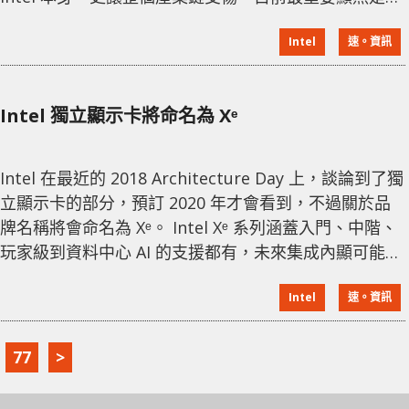
時能解決產能不足，恢復正常供應。而早前，Intel 日本
Intel
速。資訊
總裁 Kunimasa Suzuki 在採訪中提到 CPU 供應短缺問
題，將一定會在 2019 年解決，明年年尾的購物季就不
會出現這個問題了。 PCWatch 與 Intel 的採訪中，
Intel 獨立顯示卡將命名為 Xᵉ
Kunimasa Suzuk
Intel 在最近的 2018 Architecture Day 上，談論到了獨
立顯示卡的部分，預訂 2020 年才會看到，不過關於品
牌名稱將會命名為 Xᵉ。 Intel Xᵉ 系列涵蓋入門、中階、
玩家級到資料中心 AI 的支援都有，未來集成內顯可能也
會以此命名。Intel 聲稱 Xᵉ 系列將從 10 nm 製程技術為
Intel
速。資訊
起點。 資料來源
77
>