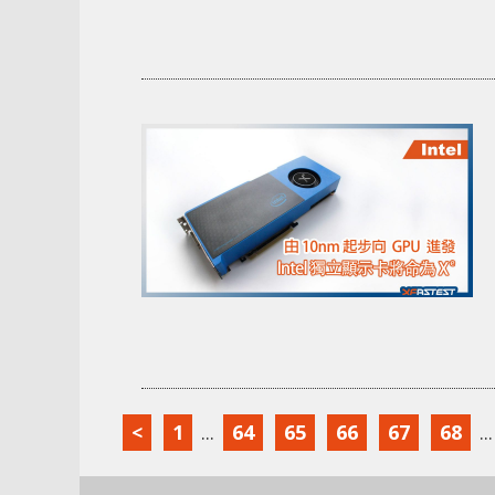
<
1
...
64
65
66
67
68
...