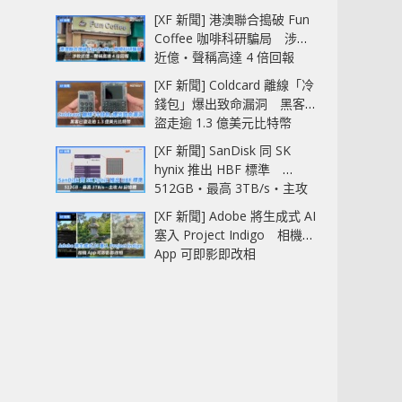
[XF 新聞] 港澳聯合搗破 Fun
Coffee 咖啡科研騙局 涉款
近億‧聲稱高達 4 倍回報
[XF 新聞] Coldcard 離線「冷
錢包」爆出致命漏洞 黑客已
盜走逾 1.3 億美元比特幣
[XF 新聞] SanDisk 同 SK
hynix 推出 HBF 標準
512GB‧最高 3TB/s‧主攻
AI 記憶體
[XF 新聞] Adobe 將生成式 AI
塞入 Project Indigo 相機
App 可即影即改相