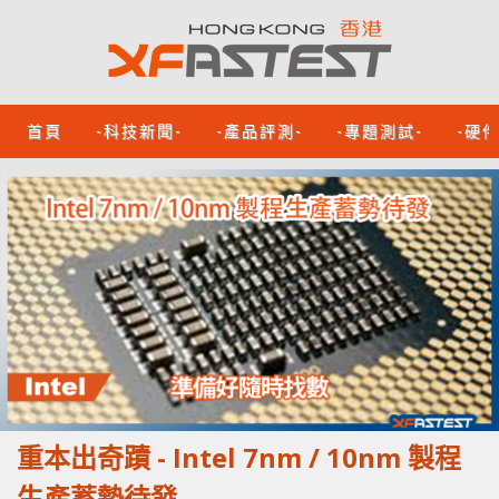
首頁
-科技新聞-
-產品評測-
-專題測試-
-硬
重本出奇蹟 - Intel 7nm / 10nm 製程
生產蓄勢待發