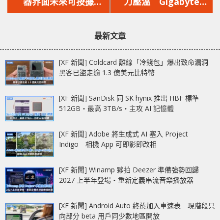
篇
篇
器界面未來可按據
力壓溫 Gigabyte
文
文
Windows 10 設定自動
AORUS GeForce RTX
章：
章：
切換主題
2080 Xtreme
最新文章
WaterForce
[XF 新聞] Coldcard 離線「冷錢包」爆出致命漏洞
黑客已盜走逾 1.3 億美元比特幣
[XF 新聞] SanDisk 同 SK hynix 推出 HBF 標準
512GB‧最高 3TB/s‧主攻 AI 記憶體
[XF 新聞] Adobe 將生成式 AI 塞入 Project
Indigo 相機 App 可即影即改相
[XF 新聞] Winamp 夥拍 Deezer 準備強勢回歸
2027 上半年登場‧重新定義串流音樂播放器
[XF 新聞] Android Auto 終於加入車速表 現階段只
向部分 beta 用戶同少數地區開放