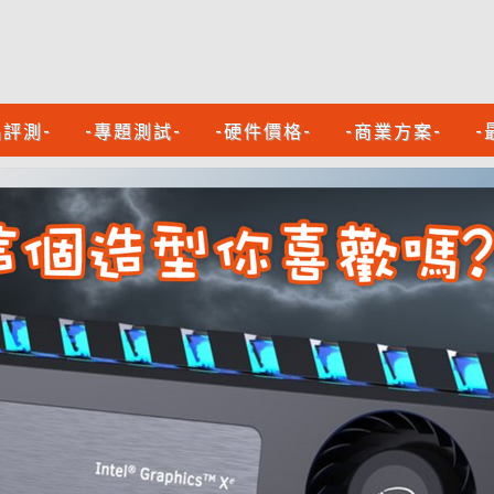
品評測-
-專題測試-
-硬件價格-
-商業方案-
-