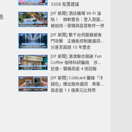
32GB 配置建議
[XF 新聞] 酒店機場 Wi-Fi 淪
息
陷！ 微軟警告：登入頁面可
、
被劫持，密碼與惡意軟件一併
中招
[XF 新聞] 數千台伺服器被後
門攻擊 主機板控制器漏洞部
分甚至超過 10 年歷史
[XF 新聞] 港澳聯合搗破 Fun
Coffee 咖啡科研騙局 涉款
近億‧聲稱高達 4 倍回報
[XF 新聞] Coldcard 離線「冷
錢包」爆出致命漏洞 黑客已
盜走逾 1.3 億美元比特幣