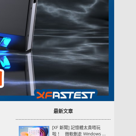
最新文章
[XF 新聞] 記憶體太貴唔玩
啦！ 微軟刪走 Windows 11