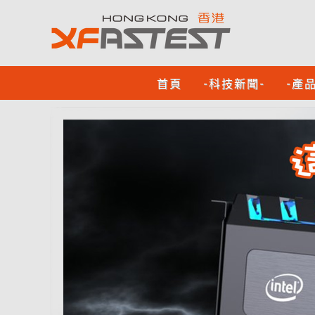
首頁
-科技新聞-
-產