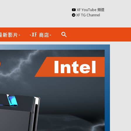
XF YouTube 頻道
XF TG Channel
最新影片-
-XF 商店-
search