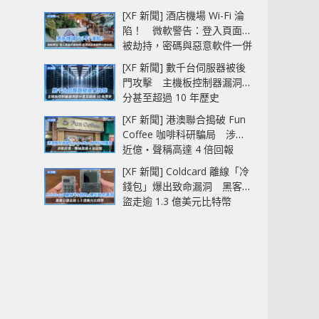
[XF 新聞] 酒店機場 Wi-Fi 淪
陷！ 微軟警告：登入頁面可
被劫持，密碼與惡意軟件一併
中招
[XF 新聞] 數千台伺服器被後
門攻擊 主機板控制器漏洞部
分甚至超過 10 年歷史
[XF 新聞] 港澳聯合搗破 Fun
Coffee 咖啡科研騙局 涉款
近億‧聲稱高達 4 倍回報
[XF 新聞] Coldcard 離線「冷
錢包」爆出致命漏洞 黑客已
盜走逾 1.3 億美元比特幣
資訊