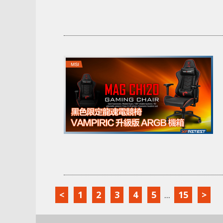
<
1
2
3
4
5
...
15
>