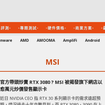
品評測-
-專題測試-
-硬件價格-
-商業方案-
-
enware
AMD
AMOOMA
AmpliFi
Android
MSI
官方帶頭炒賣 RTX 3080 ? MSI 被揭發旗下網店以
愈萬元炒價發售顯示卡
近日 NVIDIA CEO 指 RTX 30 系列顯示卡的需求遠超預
期，情況過去十年亦難見到。而 RTX 3080、3090 在上