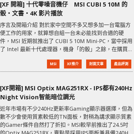
[XF 開箱] 十代零噪音機仔 MSI CUBI 5 10M 的
骰‧文書‧4K 影片播放
序言及開箱介紹 對於家中空間不多又想多加一台電腦方
便工作的用家，就算想自組一台未必能找到合適的硬
件，MSI 近期就推出了 CUBI 5 10M Mini-PC，當中採用
了 Intel 最新十代處理器，機身「的骰」之餘，在購買
時更可按需要直接升級記憶體容量，並且預配 256GB
MSI
XF推介
封面文章
產品評測
SSD 及 Windows 10 Home，基本上買回家插上電源就
可即時使用。 機身的骰細小 MSI CUBI 5 10M 的機身相
當細小，差不多與一般電視機盒的大小，用家就毋需預
[XF開箱] MSI Optix MAG251RX - IPS都有240Hz
留太多的擺放空間，可直接擺放
Night Vision智能暗位調光
近年市場有不少240Hz更新率Gaming顯示器選擇，但為
數不少會使用質素較低的TN面板，對稍為講求顯示質素
的Gamer條件自然打了折扣。MSI較早前推出了24.5吋
的Optix MAG251RX，賣點是採用IPS面板兼具備240Hz