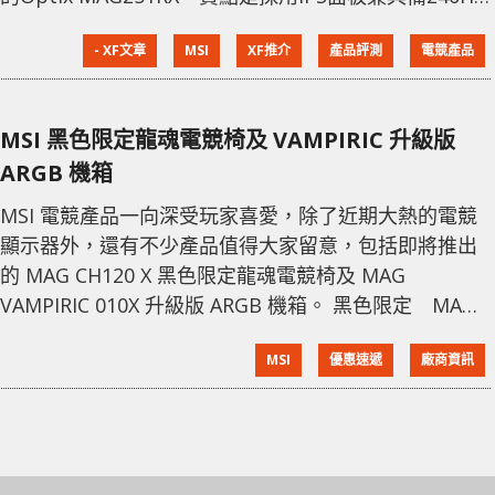
更新率及G-Sync Compatible，相信條件絕對滿足一郡
- XF文章
MSI
XF推介
產品評測
電競產品
Gamer。 規格與設計 - IPS Panel 240Hz + G-Sync
Compatible 240Hz 專為打機而設 作為Gaming顯示器
Optix MAG251RX 具備了當
MSI 黑色限定龍魂電競椅及 VAMPIRIC 升級版
ARGB 機箱
MSI 電競產品一向深受玩家喜愛，除了近期大熱的電競
顯示器外，還有不少產品值得大家留意，包括即將推出
的 MAG CH120 X 黑色限定龍魂電競椅及 MAG
VAMPIRIC 010X 升級版 ARGB 機箱。 黑色限定 MAG
CH120 X 龍魂電競椅 MSI MAG CH120 X 龍魂電競椅是
MSI
優惠速遞
廠商資訊
基於 CH120 型號而設計的黑色限定版，不但 MSI 龍盾
商標轉用紅黑型格配色，而且電競椅選用紅色線條點
綴，進一步提升觀感層次。MAG CH120 X 同時為玩家帶
來最佳的舒適度，具備