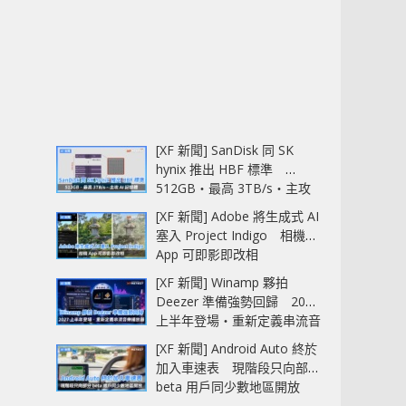
[XF 新聞] SanDisk 同 SK
hynix 推出 HBF 標準
512GB‧最高 3TB/s‧主攻
AI 記憶體
[XF 新聞] Adobe 將生成式 AI
塞入 Project Indigo 相機
App 可即影即改相
[XF 新聞] Winamp 夥拍
Deezer 準備強勢回歸 2027
上半年登場‧重新定義串流音
樂播放器
[XF 新聞] Android Auto 終於
加入車速表 現階段只向部分
beta 用戶同少數地區開放