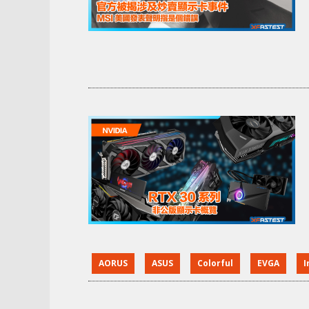
AORUS
ASUS
Colorful
EVGA
I