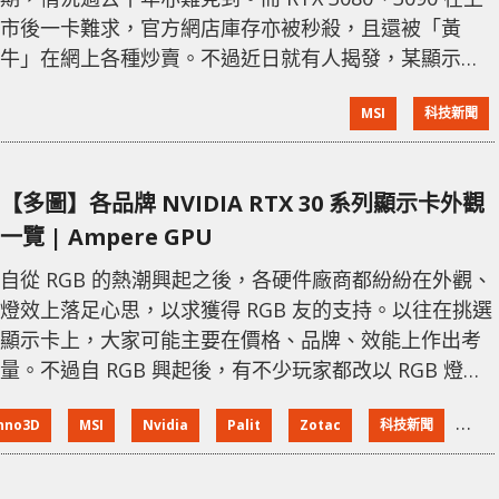
市後一卡難求，官方網店庫存亦被秒殺，且還被「黃
牛」在網上各種炒賣。不過近日就有人揭發，某顯示卡
品牌加入炒賣行列，將 RTX 3090 炒致愈萬港元，且成
MSI
科技新聞
功賣出數張。 據消息指，在美國 eBay 上出現一間名為
Starlit Partner 的經銷商，其以高達 1,359 美元 (約
10,532 港元) 的價錢出售 MSI RTX 3080 GAMIN
【多圖】各品牌 NVIDIA RTX 30 系列顯示卡外觀
一覽 | Ampere GPU
自從 RGB 的熱潮興起之後，各硬件廠商都紛紛在外觀、
燈效上落足心思，以求獲得 RGB 友的支持。以往在挑選
顯示卡上，大家可能主要在價格、品牌、效能上作出考
量。不過自 RGB 興起後，有不少玩家都改以 RGB 燈效
及產品外觀作為先決因素，所以 XF 今次為大家搜集了一
nno3D
MSI
Nvidia
Palit
Zotac
科技新聞
速。
些非公版的 NVIDIA RTX 30 系列顯示卡，以便大家去一
覽各廠的設計。 【各品牌 RTX 30 系列非公版顯示卡一
覽】 AORUS、GIGABYTE ZOTAC EVG