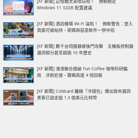
[XF 新聞] 記憶體太貴唔玩啦！ 微軟刪走
Windows 11 32GB 配置建議
[XF 新聞] 酒店機場 Wi-Fi 淪陷！ 微軟警告：登入
頁面可被劫持，密碼與惡意軟件一併中招
[XF 新聞] 數千台伺服器被後門攻擊 主機板控制器
漏洞部分甚至超過 10 年歷史
[XF 新聞] 港澳聯合搗破 Fun Coffee 咖啡科研騙
局 涉款近億‧聲稱高達 4 倍回報
[XF 新聞] Coldcard 離線「冷錢包」爆出致命漏洞
黑客已盜走逾 1.3 億美元比特幣