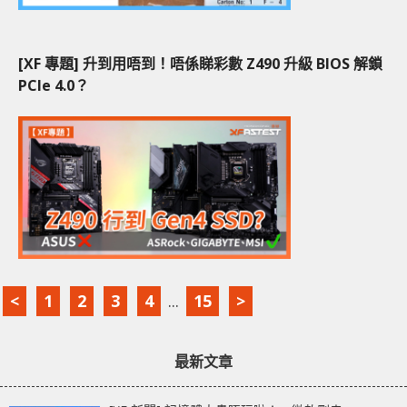
[XF 專題] 升到用唔到！唔係睇彩數 Z490 升級 BIOS 解鎖
PCIe 4.0？
<
1
2
3
4
...
15
>
最新文章