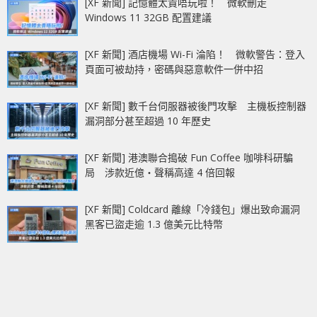
[XF 新聞] 記憶體太貴唔玩啦！ 微軟刪走
Windows 11 32GB 配置建議
[XF 新聞] 酒店機場 Wi-Fi 淪陷！ 微軟警告：登入
頁面可被劫持，密碼與惡意軟件一併中招
[XF 新聞] 數千台伺服器被後門攻擊 主機板控制器
漏洞部分甚至超過 10 年歷史
[XF 新聞] 港澳聯合搗破 Fun Coffee 咖啡科研騙
局 涉款近億‧聲稱高達 4 倍回報
[XF 新聞] Coldcard 離線「冷錢包」爆出致命漏洞
黑客已盜走逾 1.3 億美元比特幣