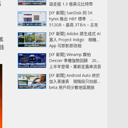
括
盜走逾 1.3 億美元比特幣
[XF 新聞] SanDisk 同 SK
hynix 推出 HBF 標準
512GB‧最高 3TB/s‧主攻
AI 記憶體
[XF 新聞] Adobe 將生成式 AI
黑
塞入 Project Indigo 相機
App 可即影即改相
佳
[XF 新聞] Winamp 夥拍
Deezer 準備強勢回歸 2027
上半年登場‧重新定義串流音
樂播放器
[XF 新聞] Android Auto 終於
加入車速表 現階段只向部分
beta 用戶同少數地區開放