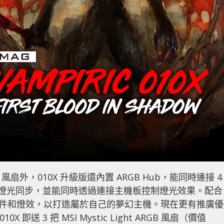
ARGB 風扇外，010X 升級版還內置 ARGB Hub，能同時連接 4
Light 作燈光同步，並能同時透過連接主機板控制燈光效果。配合
硬件和燈效，以打造屬於自己的夢幻主機。現在更有推廣優
10X 即送 3 把 MSI Mystic Light ARGB 風扇（價值