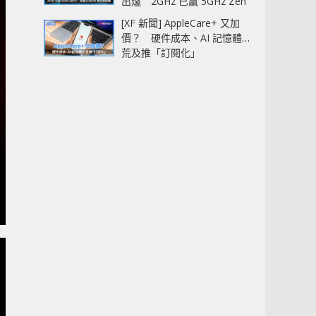
出爐 2GHz 已贏 5GHz Zen
5‧全速 5.4GHz 更拉開距離
[XF 新聞] AppleCare+ 又加
價？ 硬件成本、AI 記憶體
荒及推「訂閱化」