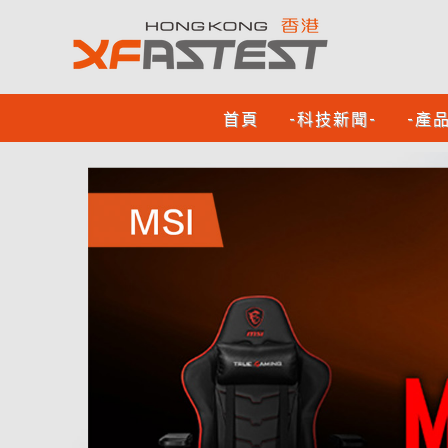
首頁
-科技新聞-
-產