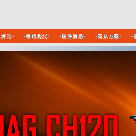
品評測-
-專題測試-
-硬件價格-
-商業方案-
-