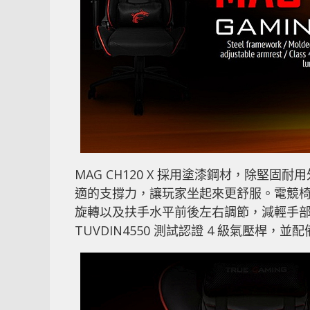
MAG CH120 X 採用塗漆鋼材，除堅
適的支撐力，讓玩家坐起來更舒服。電競椅
旋轉以及扶手水平前後左右調節，減輕手
TUVDIN4550 測試認證 4 級氣壓