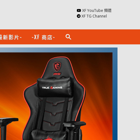
XF YouTube 頻道
XF TG Channel
最新影片-
-XF 商店-
search