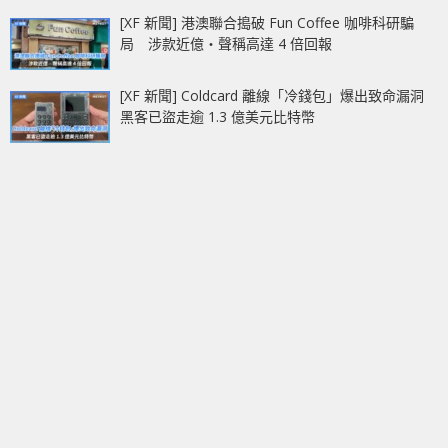
[XF 新聞] 港澳聯合搗破 Fun Coffee 咖啡科研騙
局 涉款近億‧聲稱高達 4 倍回報
[XF 新聞] Coldcard 離線「冷錢包」爆出致命漏洞
黑客已盜走逾 1.3 億美元比特幣