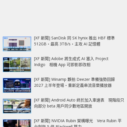
[XF 新聞] SanDisk 同 SK hynix 推出 HBF 標準
512GB‧最高 3TB/s‧主攻 AI 記憶體
[XF 新聞] Adobe 將生成式 AI 塞入 Project
Indigo 相機 App 可即影即改相
[XF 新聞] Winamp 夥拍 Deezer 準備強勢回歸
2027 上半年登場‧重新定義串流音樂播放器
[XF 新聞] Android Auto 終於加入車速表 現階段只
向部分 beta 用戶同少數地區開放
[XF 新聞] NVIDIA Rubin 架構曝光 Vera Rubin 平
台劍指 5 倍 Blackwell 算力