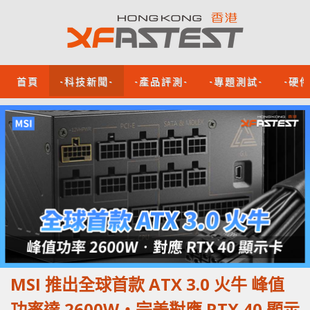
首頁
-科技新聞-
-產品評測-
-專題測試-
-硬
MSI 推出全球首款 ATX 3.0 火牛 峰值
功率達 2600W‧完美對應 RTX 40 顯示