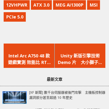
12VHPWR
ATX 3.0
MEG Ai1300P
MSI
PCIe 5.0
上
下
一
一
Intel Arc A750 48 款
Unity 新版引擎技術
篇
篇
遊戲實測 效能比 RTX
Demo 片 大小獅子栩
文
文
3060 高 5%
栩如生
章：
章：
最新文章
[XF 新聞] 數千台伺服器被後門攻擊 主機板控制器
漏洞部分甚至超過 10 年歷史