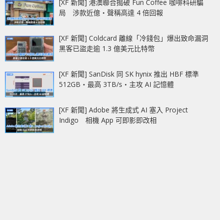
[XF 新聞] 港澳聯合搗破 Fun Coffee 咖啡科研騙
局 涉款近億‧聲稱高達 4 倍回報
[XF 新聞] Coldcard 離線「冷錢包」爆出致命漏洞
黑客已盜走逾 1.3 億美元比特幣
[XF 新聞] SanDisk 同 SK hynix 推出 HBF 標準
512GB‧最高 3TB/s‧主攻 AI 記憶體
[XF 新聞] Adobe 將生成式 AI 塞入 Project
Indigo 相機 App 可即影即改相