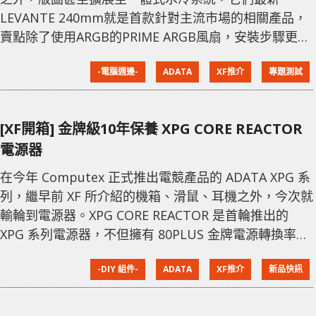
LEVANTE 240mm就是首款針對主流市場的相關產品，
賣點除了使用ARGB的PRIME ARGB風扇，安裝步驟更是
非常簡單。 扣具輕鬆安裝 Levante 240mm適用於Intel
-電腦週邊-
ADATA
XF推介
專題測試
LGA115x 、LGA 2066及AMD AM4等主流平台，安裝時
只須選擇適合扣具及底座，通過2組螺絲便可順利固定及
安裝，過程都算相當簡單易明。CPU水冷頭屬大面積銅
[XF開箱] 金牌級10年保養 XPG CORE REACTOR
底設計，冷排屬240mm規格及只有
電源器
在今年 Computex 正式推出電競產品的 ADATA XPG 系
列，繼早前 XF 所介紹的機箱、滑鼠、耳機之外，今次就
輸輪到電源器。XPG CORE REACTOR 是首輪推出的
XPG 系列電源器，不但擁有 80PLUS 金牌電源轉換率，
更採用全模組線材並且擁有長達 10 年保養期。 推動
-DIY 組件-
ADATA
XF推介
新品快訊
Core i9 或 RTX 平台無難度 XPG CORE REACTOR 系列
現時分別有 3 款型號，分別 650W、750W、850W，均
以全模組設計，電源器主體尺寸只有 14c