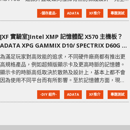
滿足到經常需要把資料攜帶外出使用的需要，能減少因
-儲存產品-
ADATA
XF推介
專題測試
碰撞或意外濺水而令硬碟有所損壞的問題。 ADATA 這
款外置硬碟 HD770G 比起一般外置硬碟更注重防護設
計，以確保對使用的 2.5” 硬碟有更好的保護，始終傳統
[XF 實驗室]Intel XMP 記憶體配 X570 主機板？
硬碟物理上，尤其在抗震能力較 SSD 低，為減少因經常
ADATA XPG GAMMIX D10/ SPECTRIX D60G 超
把外置硬碟
頻實測
為滿足玩家對高效能的追求，不同硬件廠商都有推出更
高規格產品，例如超頻版顯示卡及更高時脈的記憶體。
顯示卡的時脈高低取決於散熱及設計上，基本上都不會
因為使用不同平台而有所影響。至於記憶體方面，現時
的高規格產品都支援 Intel XMP，讓用家可以一鍵超
-DIY 組件-
ADATA
XF推介
專題測試
頻，這個功能理論上支援 Intel 平台，至於應用在 AMD
平台上，則未必所有主機板都能作出支援。今次，XF 研
究室就以 ADATA XPG D10/D60G 這兩款記憶體，分別
在 3 款 X570 主機板上作實測。 XMP 一鍵超頻無煩惱