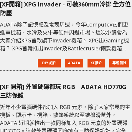
[XF開箱] XPG Invader - 可裝360mm冷排 全方位
防塵
ADATA除了記憶體及電競周邊，今年Computex它們更
進軍機箱、水冷及火牛等硬件周邊市場。這次小編會為
大家介紹XPG首款旗下Invader機箱。 XPG出Gaming機
箱？ XPG首輪推出Invader及Battlecrusier兩款機箱，
而這次介紹的Invader是較親民的一款，它屬於傳統Mid-
-DIY 組件-
ADATA
XF推介
專題測試
Tower款式，側面擁有透明強化玻璃側板，正面也用了
長盾形面板來突出線條，而頂部I/O介面提供了2組USB
3.0、1組3.5mm及特色三角形電源按鈕。內部採用上下
[XF 開箱] 外置硬碟都玩 RGB ADATA HD770G
分隔設計，能相容AT
三防保護
近年不少電腦硬件都加入 RGB 元素，除了大家常見的主
機板、顯示卡、機箱、散熱系統以至鍵盤滑鼠外，
ADATA 近期就推出一款同樣加入 RGB 元素的外置硬碟
HD770G。這款外置硬碟同樣擁有三防保護設計，完全