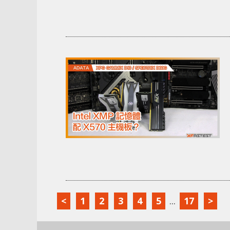
<
1
2
3
4
5
...
17
>