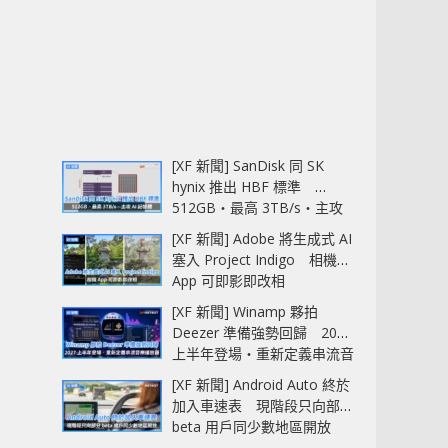
[XF 新聞] SanDisk 同 SK
hynix 推出 HBF 標準
512GB‧最高 3TB/s‧主攻
AI 記憶體
[XF 新聞] Adobe 將生成式 AI
塞入 Project Indigo 相機
App 可即影即改相
[XF 新聞] Winamp 夥拍
Deezer 準備強勢回歸 2027
上半年登場‧重新定義串流音
樂播放器
[XF 新聞] Android Auto 終於
加入車速表 現階段只向部分
beta 用戶同少數地區開放