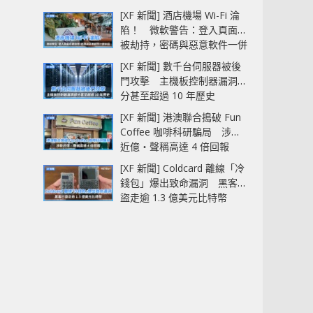
[XF 新聞] 酒店機場 Wi-Fi 淪
陷！ 微軟警告：登入頁面可
被劫持，密碼與惡意軟件一併
中招
[XF 新聞] 數千台伺服器被後
門攻擊 主機板控制器漏洞部
分甚至超過 10 年歷史
[XF 新聞] 港澳聯合搗破 Fun
Coffee 咖啡科研騙局 涉款
近億‧聲稱高達 4 倍回報
[XF 新聞] Coldcard 離線「冷
錢包」爆出致命漏洞 黑客已
盜走逾 1.3 億美元比特幣