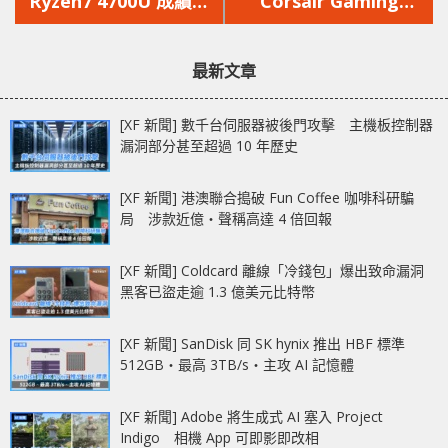
Ryzen7 4700U 成績曝
Corsair Gaming
文
文
光
Chair 電競椅優惠!
章：
章：
最新文章
[XF 新聞] 數千台伺服器被後門攻擊 主機板控制器
漏洞部分甚至超過 10 年歷史
[XF 新聞] 港澳聯合搗破 Fun Coffee 咖啡科研騙
局 涉款近億‧聲稱高達 4 倍回報
[XF 新聞] Coldcard 離線「冷錢包」爆出致命漏洞
黑客已盜走逾 1.3 億美元比特幣
[XF 新聞] SanDisk 同 SK hynix 推出 HBF 標準
512GB‧最高 3TB/s‧主攻 AI 記憶體
[XF 新聞] Adobe 將生成式 AI 塞入 Project
Indigo 相機 App 可即影即改相