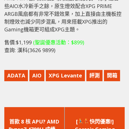
些AIO水冷新手之餘，原生燈效配合XPG PRIME
ARGB風扇都有非常不錯效果，加上直接由主機板控
制燈效也減少同步混亂，用來搭載XPG推出的
Gaming機箱更可組成XPG主題。
售價:$1,199
(聖誕優惠活動：$899)
查詢: 漢科(3626 9899)
ADATA
AIO
XPG Levante
評測
開箱
上
下
一
一
首款 8 核 APU? AMD
[
快閃優惠!]
篇
篇