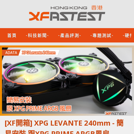
首頁
-科技新聞-
-產品評測-
-專題測試-
-硬
[XF開箱] XPG LEVANTE 240mm - 簡
易安裝 跟XPG PRIME ARGB風扇