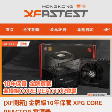
首頁
-科技新聞-
-產品評測-
-專題測試-
-硬
[XF開箱] 金牌級10年保養 XPG CORE
REACTOR 電源器