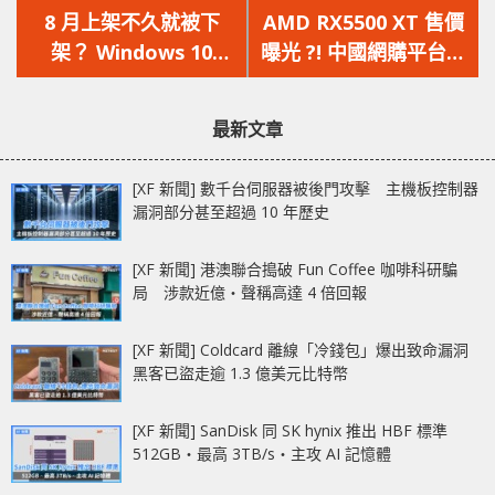
一
一
8 月上架不久就被下
AMD RX5500 XT 售價
篇
篇
架？ Windows 10
曝光 ?! 中國網購平台預
文
文
Notepad 被
定價 1,399 人仔起跳
章：
章：
Microsoft Store 下架
最新文章
處理了
[XF 新聞] 數千台伺服器被後門攻擊 主機板控制器
漏洞部分甚至超過 10 年歷史
[XF 新聞] 港澳聯合搗破 Fun Coffee 咖啡科研騙
局 涉款近億‧聲稱高達 4 倍回報
[XF 新聞] Coldcard 離線「冷錢包」爆出致命漏洞
黑客已盜走逾 1.3 億美元比特幣
[XF 新聞] SanDisk 同 SK hynix 推出 HBF 標準
512GB‧最高 3TB/s‧主攻 AI 記憶體