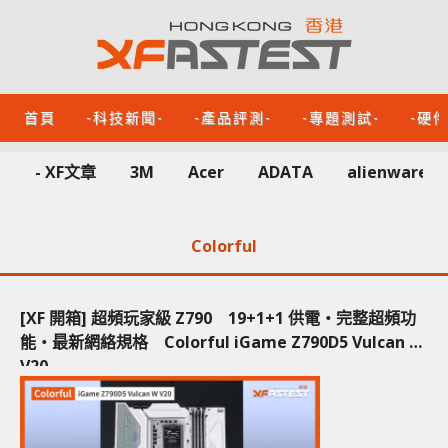
首頁
-科技新聞-
-產品評測-
-專題測試-
-硬
- XF文章
3M
Acer
ADATA
alienware
Colorful
[XF 開箱] 超頻玩家級 Z790 19+1+1 供電‧完整超頻功
能‧最新網絡規格 Colorful iGame Z790D5 Vulcan W
V20