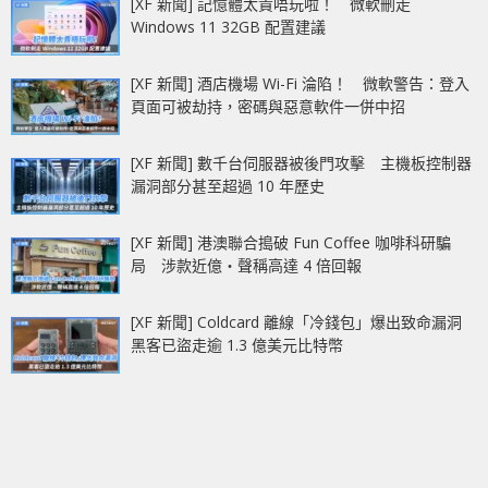
[XF 新聞] 記憶體太貴唔玩啦！ 微軟刪走
Windows 11 32GB 配置建議
[XF 新聞] 酒店機場 Wi-Fi 淪陷！ 微軟警告：登入
頁面可被劫持，密碼與惡意軟件一併中招
[XF 新聞] 數千台伺服器被後門攻擊 主機板控制器
漏洞部分甚至超過 10 年歷史
[XF 新聞] 港澳聯合搗破 Fun Coffee 咖啡科研騙
局 涉款近億‧聲稱高達 4 倍回報
[XF 新聞] Coldcard 離線「冷錢包」爆出致命漏洞
黑客已盜走逾 1.3 億美元比特幣