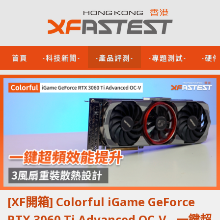
首頁
-科技新聞-
-產品評測-
-專題測試-
-硬
[XF開箱] Colorful iGame GeForce
RTX 3060 Ti Advanced OC-V - 一鍵超