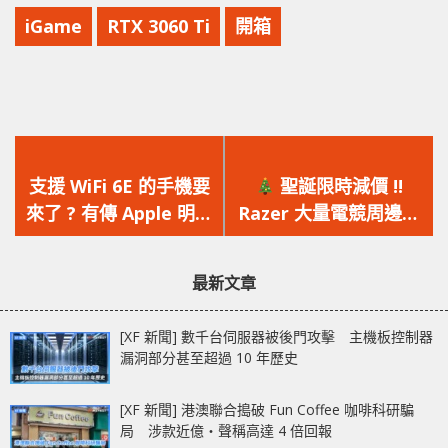
iGame
RTX 3060 Ti
開箱
上
下
一
一
支援 WiFi 6E 的手機要
聖誕限時減價 !!
篇
篇
來了 ? 有傳 Apple 明年
Razer 大量電競周邊優
文
文
推出的 iPhone 13 將支
惠呈獻
章：
章：
援 WiFi 6E 無線網絡
最新文章
[XF 新聞] 數千台伺服器被後門攻擊 主機板控制器
漏洞部分甚至超過 10 年歷史
[XF 新聞] 港澳聯合搗破 Fun Coffee 咖啡科研騙
局 涉款近億‧聲稱高達 4 倍回報