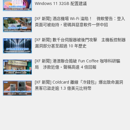
Windows 11 32GB 配置建議
[XF 新聞] 酒店機場 Wi-Fi 淪陷！ 微軟警告：登入
頁面可被劫持，密碼與惡意軟件一併中招
[XF 新聞] 數千台伺服器被後門攻擊 主機板控制器
漏洞部分甚至超過 10 年歷史
[XF 新聞] 港澳聯合搗破 Fun Coffee 咖啡科研騙
局 涉款近億‧聲稱高達 4 倍回報
[XF 新聞] Coldcard 離線「冷錢包」爆出致命漏洞
黑客已盜走逾 1.3 億美元比特幣