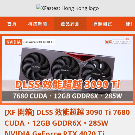
首頁
-科技新聞-
-產品評測-
-專題測試-
-硬
[XF 開箱] DLSS 效能超越 3090 Ti 7680
CUDA‧12GB GDDR6X‧285W
NVIDIA GeForce RTX 4070 Ti