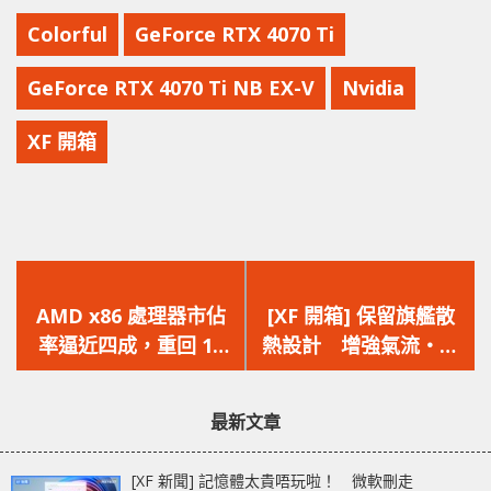
Colorful
GeForce RTX 4070 Ti
GeForce RTX 4070 Ti NB EX-V
Nvidia
XF 開箱
上
下
一
一
AMD x86 處理器市佔
[XF 開箱] 保留旗艦散
篇
篇
率逼近四成，重回 19
熱設計 增強氣流‧預
文
文
年前狀態
設超頻‧RGB
章：
章：
ZOTAC GAMING
最新文章
GeForce RTX 4070 Ti
AMP Extreme AIRO
[XF 新聞] 記憶體太貴唔玩啦！ 微軟刪走