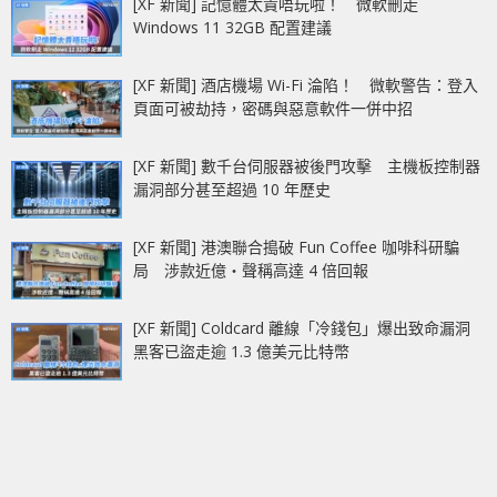
[XF 新聞] 記憶體太貴唔玩啦！ 微軟刪走
Windows 11 32GB 配置建議
[XF 新聞] 酒店機場 Wi-Fi 淪陷！ 微軟警告：登入
頁面可被劫持，密碼與惡意軟件一併中招
[XF 新聞] 數千台伺服器被後門攻擊 主機板控制器
漏洞部分甚至超過 10 年歷史
[XF 新聞] 港澳聯合搗破 Fun Coffee 咖啡科研騙
局 涉款近億‧聲稱高達 4 倍回報
[XF 新聞] Coldcard 離線「冷錢包」爆出致命漏洞
黑客已盜走逾 1.3 億美元比特幣