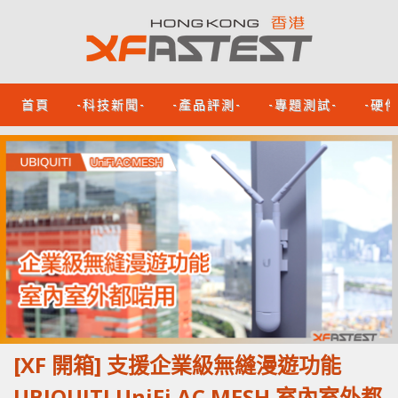
首頁
-科技新聞-
-產品評測-
-專題測試-
-硬
[XF 開箱] 支援企業級無縫漫遊功能
UBIQUITI UniFi AC MESH 室內室外都