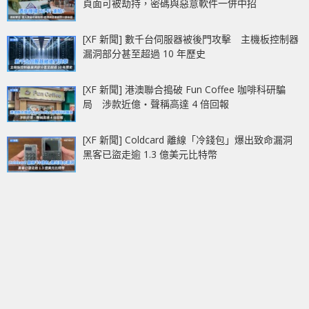
頁面可被劫持，密碼與惡意軟件一併中招
[XF 新聞] 數千台伺服器被後門攻擊 主機板控制器
漏洞部分甚至超過 10 年歷史
[XF 新聞] 港澳聯合搗破 Fun Coffee 咖啡科研騙
局 涉款近億‧聲稱高達 4 倍回報
[XF 新聞] Coldcard 離線「冷錢包」爆出致命漏洞
黑客已盜走逾 1.3 億美元比特幣