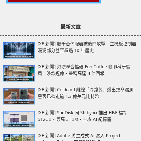
最新文章
[XF 新聞] 數千台伺服器被後門攻擊 主機板控制器
漏洞部分甚至超過 10 年歷史
[XF 新聞] 港澳聯合搗破 Fun Coffee 咖啡科研騙
局 涉款近億‧聲稱高達 4 倍回報
[XF 新聞] Coldcard 離線「冷錢包」爆出致命漏洞
黑客已盜走逾 1.3 億美元比特幣
[XF 新聞] SanDisk 同 SK hynix 推出 HBF 標準
512GB‧最高 3TB/s‧主攻 AI 記憶體
[XF 新聞] Adobe 將生成式 AI 塞入 Project