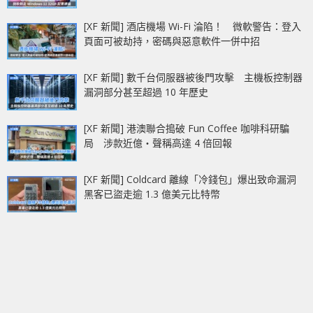
[XF 新聞] 酒店機場 Wi-Fi 淪陷！ 微軟警告：登入
頁面可被劫持，密碼與惡意軟件一併中招
[XF 新聞] 數千台伺服器被後門攻擊 主機板控制器
漏洞部分甚至超過 10 年歷史
[XF 新聞] 港澳聯合搗破 Fun Coffee 咖啡科研騙
局 涉款近億‧聲稱高達 4 倍回報
[XF 新聞] Coldcard 離線「冷錢包」爆出致命漏洞
黑客已盜走逾 1.3 億美元比特幣