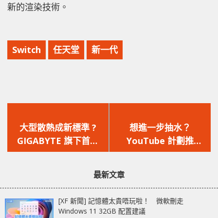
新的渲染技術。
Switch
任天堂
新一代
上
下
一
一
大型散熱成新標準 ?
想進一步抽水？
篇
篇
GIGABYTE 旗下首款
YouTube 計劃推
文
文
PCIe 5.0 SSD 開放預購
「1080p Premium」
章：
章：
畫質選項給付費用戶
最新文章
[XF 新聞] 記憶體太貴唔玩啦！ 微軟刪走
Windows 11 32GB 配置建議