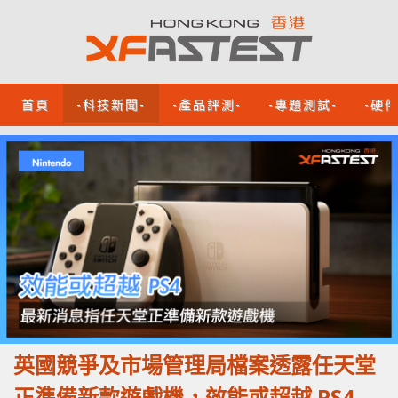
首頁
-科技新聞-
-產品評測-
-專題測試-
-硬
英國競爭及市場管理局檔案透露任天堂
正準備新款遊戲機，效能或超越 PS4