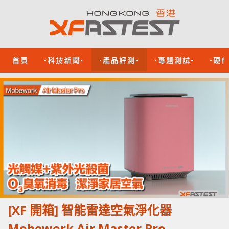
首頁
-科技新聞-
-產品評測-
-專題測試-
-硬
[XF 開箱] 智能雷達空氣淨化器
Mobework Air Master Pro