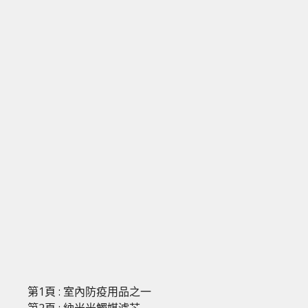
第1頁 : 室內防疫用品之一
第2頁 : 納米光觸媒濾芯