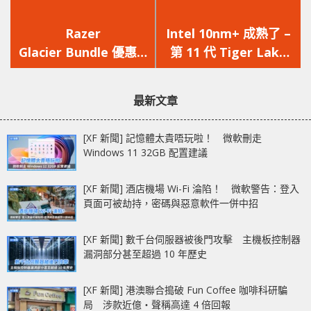
上
下
一
一
Razer
Intel 10nm+ 成熟了 –
篇
篇
Glacier Bundle 優惠 –
第 11 代 Tiger Lake
文
文
購買 Gears 5 限定版電
Ultrabook 爆上 5
章：
章：
競鍵盤/耳機，即
GHz
最新文章
送 Razer Rogue 背囊
[XF 新聞] 記憶體太貴唔玩啦！ 微軟刪走
Windows 11 32GB 配置建議
[XF 新聞] 酒店機場 Wi-Fi 淪陷！ 微軟警告：登入
頁面可被劫持，密碼與惡意軟件一併中招
[XF 新聞] 數千台伺服器被後門攻擊 主機板控制器
漏洞部分甚至超過 10 年歷史
[XF 新聞] 港澳聯合搗破 Fun Coffee 咖啡科研騙
局 涉款近億‧聲稱高達 4 倍回報