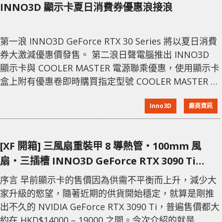
INNO3D 顯示卡夏日消費券優惠浪接浪
第一浪 INNO3D GeForce RTX 30 Series 將以夏日消費
券大激減優惠價發售。 第二浪日聲電腦推出 INNO3D
顯示卡與 COOLER MASTER 電源聯乘優惠，使用顯示卡
盒上附有優惠卷即時購買指定型號 COOLER MASTER 電
源即享折扣優惠。 顯示卡與電源合共優惠最高勁減
Inno3D
廠商資訊
5000 元，再配合電子消費券及 INNO3D 廠方贈送遊戲
活動，優惠 一浪接一浪湧埋嚟喇！ 活動詳細 顯示卡夏
日優惠價 INNO3D GEFORCE
[XF 開箱] 三風扇重裝甲 8 導熱管‧100mm 風
扇‧三插槽 INNO3D GeForce RTX 3090 Ti
24GB X3 OC
序言 早前顯示卡的售價因為供需不平衡而上升，減少大
家升級的慾望，隨著近期的供貨開始穩定，就算是剛推
出不久的 NVIDIA GeForce RTX 3090 Ti，普遍售價都大
約在 HKD$14000 – 19000 之間。今次介紹的就是