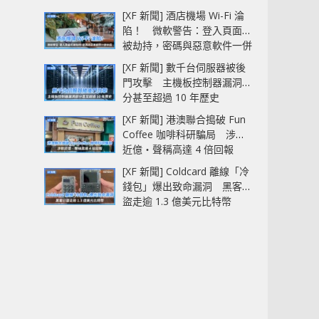
[XF 新聞] 酒店機場 Wi-Fi 淪
陷！ 微軟警告：登入頁面可
被劫持，密碼與惡意軟件一併
中招
[XF 新聞] 數千台伺服器被後
門攻擊 主機板控制器漏洞部
分甚至超過 10 年歷史
[XF 新聞] 港澳聯合搗破 Fun
Coffee 咖啡科研騙局 涉款
近億‧聲稱高達 4 倍回報
[XF 新聞] Coldcard 離線「冷
錢包」爆出致命漏洞 黑客已
盜走逾 1.3 億美元比特幣