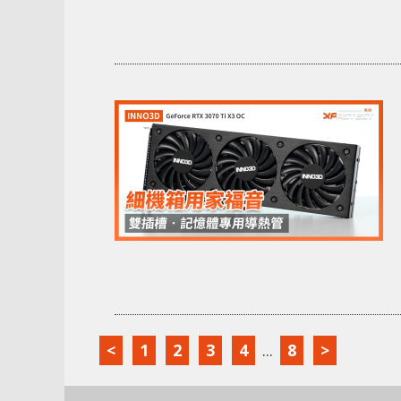
<
1
2
3
4
...
8
>