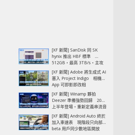
[XF 新聞] SanDisk 同 SK
hynix 推出 HBF 標準
512GB‧最高 3TB/s‧主攻
AI 記憶體
[XF 新聞] Adobe 將生成式 AI
塞入 Project Indigo 相機
App 可即影即改相
[XF 新聞] Winamp 夥拍
Deezer 準備強勢回歸 2027
上半年登場‧重新定義串流音
樂播放器
[XF 新聞] Android Auto 終於
加入車速表 現階段只向部分
beta 用戶同少數地區開放