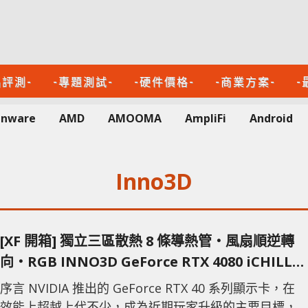
品評測-
-專題測試-
-硬件價格-
-商業方案-
-
enware
AMD
AMOOMA
AmpliFi
Android
Inno3D
[XF 開箱] 獨立三區散熱 8 條導熱管‧風扇順逆轉
向‧RGB INNO3D GeForce RTX 4080 iCHILL
X3
序言 NVIDIA 推出的 GeForce RTX 40 系列顯示卡，在
效能上超越上代不少，成為近期玩家升級的主要目標，