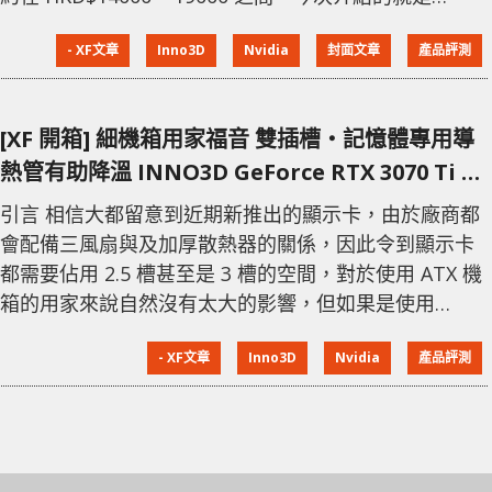
INNO3D 的 GeForce RTX 3090 Ti 24GB X3 OC 版本，
- XF文章
Inno3D
Nvidia
封面文章
產品評測
當中採用了常見的三風扇散熱設計，加上這款超頻版能
夠為用家帶來更高的效能。 核心/供電設計升級
NVIDIA GeForce RTX 3090 Ti 採
[XF 開箱] 細機箱用家福音 雙插槽‧記憶體專用導
熱管有助降溫 INNO3D GeForce RTX 3070 Ti X3
OC
引言 相信大都留意到近期新推出的顯示卡，由於廠商都
會配備三風扇與及加厚散熱器的關係，因此令到顯示卡
都需要佔用 2.5 槽甚至是 3 槽的空間，對於使用 ATX 機
箱的用家來說自然沒有太大的影響，但如果是使用
MATX 甚至是 SFF 的用家或者就會面對安間不足的問
- XF文章
Inno3D
Nvidia
產品評測
題，又或者會阻礙其他擴充卡的安裝。今次介紹的
INNO3D GeForce RTX 3070 Ti X3 OC 最大特點就是採
用較薄的散熱器就只佔用雙插槽。 雙插槽散熱器 對於
使用細小機箱的用家，在升級顯示卡時