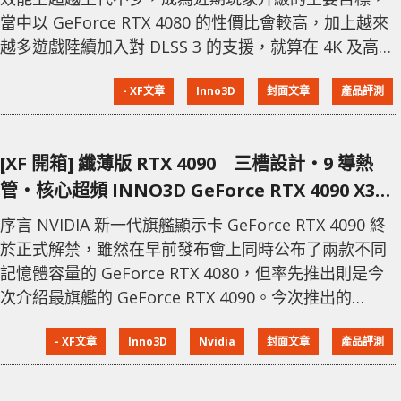
當中以 GeForce RTX 4080 的性價比會較高，加上越來
越多遊戲陸續加入對 DLSS 3 的支援，就算在 4K 及高畫
質之下，都仍然能夠提供不錯的 FPS。INNO3D
- XF文章
Inno3D
封面文章
產品評測
GeForce RTX 4080 iCHILL X3 除了效能之外，更配上擁
有 RGB 燈光效果的外殼，與及在較高出廠時脈之下，為
用家帶來更高的效能體驗。 偏向主流規格
[XF 開箱] 纖薄版 RTX 4090 三槽設計‧9 導熱
管‧核心超頻 INNO3D GeForce RTX 4090 X3
OC
序言 NVIDIA 新一代旗艦顯示卡 GeForce RTX 4090 終
於正式解禁，雖然在早前發布會上同時公布了兩款不同
記憶體容量的 GeForce RTX 4080，但率先推出則是今
次介紹最旗艦的 GeForce RTX 4090。今次推出的
GeForce RTX 4090 在效能上較上代有不少的提升，不
- XF文章
Inno3D
Nvidia
封面文章
產品評測
過可以留意到 Founder Edition 的體積相當巨大，而且
對供電的要求亦變得更高。INNO3D 這張 GeForce RTX
4090 X3 OC 版本，最大特點就是體積相對較細