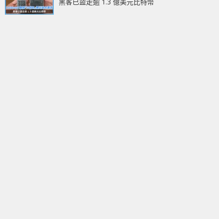
黑客已盜走逾 1.3 億美元比特幣