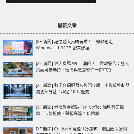
最新文章
[XF 新聞] 記憶體太貴唔玩啦！ 微軟刪走
Windows 11 32GB 配置建議
[XF 新聞] 酒店機場 Wi-Fi 淪陷！ 微軟警告：登入
頁面可被劫持，密碼與惡意軟件一併中招
[XF 新聞] 數千台伺服器被後門攻擊 主機板控制器
漏洞部分甚至超過 10 年歷史
[XF 新聞] 港澳聯合搗破 Fun Coffee 咖啡科研騙
局 涉款近億‧聲稱高達 4 倍回報
[XF 新聞] Coldcard 離線「冷錢包」爆出致命漏洞