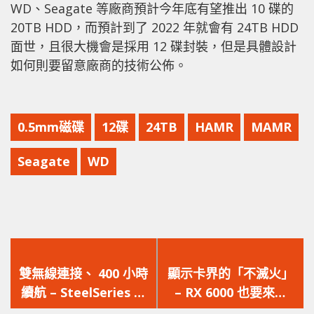
WD、Seagate 等廠商預計今年底有望推出 10 碟的
20TB HDD，而預計到了 2022 年就會有 24TB HDD
面世，且很大機會是採用 12 碟封裝，但是具體設計
如何則要留意廠商的技術公佈。
0.5mm磁碟
12碟
24TB
HAMR
MAMR
Seagate
WD
上
下
一
一
雙無線連接、 400 小時
顯示卡界的「不滅火」
篇
篇
續航 – SteelSeries 推
– RX 6000 也要來了
文
文
出全新 Rival 3
RX 580 顯示卡依然不