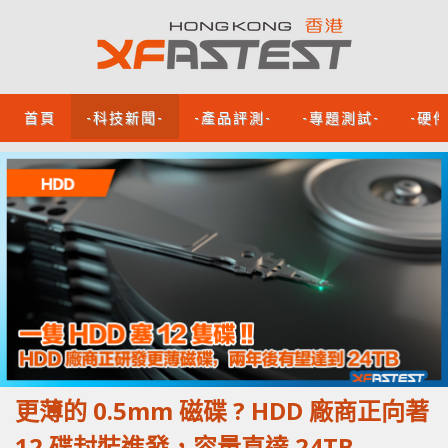
首頁
-科技新聞-
-產品評測-
-專題測試-
-硬
更薄的 0.5mm 磁碟 ? HDD 廠商正向著
12 碟封裝進發，容量直達 24TB