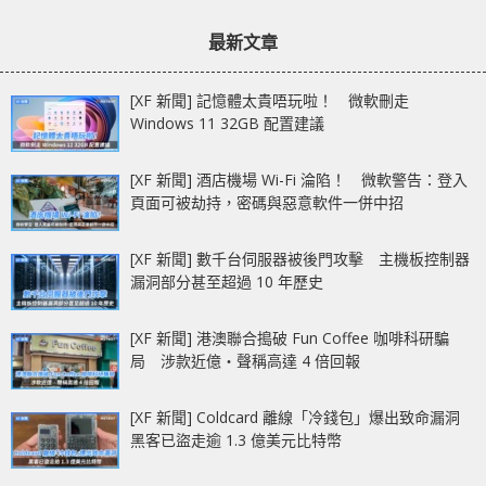
章：
章：
Wireless 無線電競滑鼠
停產
最新文章
[XF 新聞] 記憶體太貴唔玩啦！ 微軟刪走
Windows 11 32GB 配置建議
[XF 新聞] 酒店機場 Wi-Fi 淪陷！ 微軟警告：登入
頁面可被劫持，密碼與惡意軟件一併中招
[XF 新聞] 數千台伺服器被後門攻擊 主機板控制器
漏洞部分甚至超過 10 年歷史
[XF 新聞] 港澳聯合搗破 Fun Coffee 咖啡科研騙
局 涉款近億‧聲稱高達 4 倍回報
[XF 新聞] Coldcard 離線「冷錢包」爆出致命漏洞
黑客已盜走逾 1.3 億美元比特幣