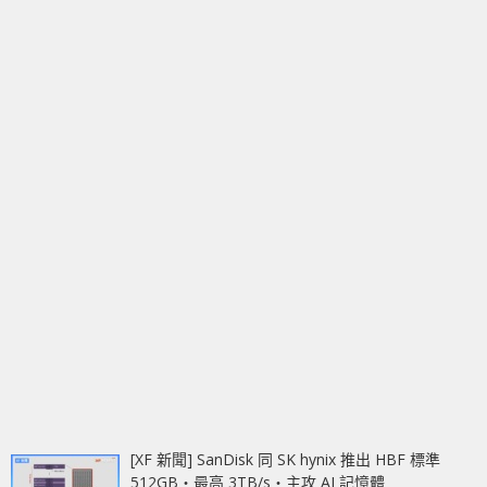
[XF 新聞] SanDisk 同 SK hynix 推出 HBF 標準
512GB‧最高 3TB/s‧主攻 AI 記憶體