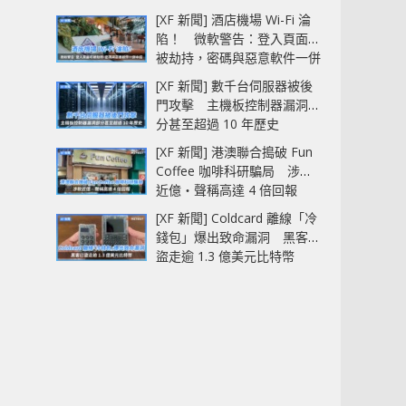
[XF 新聞] 酒店機場 Wi-Fi 淪
陷！ 微軟警告：登入頁面可
被劫持，密碼與惡意軟件一併
中招
[XF 新聞] 數千台伺服器被後
門攻擊 主機板控制器漏洞部
分甚至超過 10 年歷史
[XF 新聞] 港澳聯合搗破 Fun
Coffee 咖啡科研騙局 涉款
近億‧聲稱高達 4 倍回報
[XF 新聞] Coldcard 離線「冷
錢包」爆出致命漏洞 黑客已
盜走逾 1.3 億美元比特幣