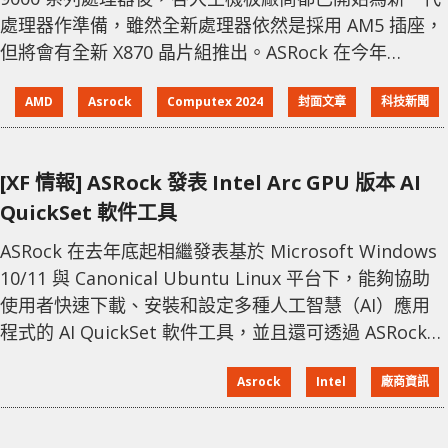
處理器作準備，雖然全新處理器依然是採用 AM5 插座，
但將會有全新 X870 晶片組推出。ASRock 在今年
Computex 內亦已率先展示多款配搭 X870 或 X870E 晶
AMD
Asrock
Computex 2024
封面文章
科技新聞
片組的主機板，除了換上新晶片組之外，功能和設計上
都有不少改進。 AMD X870 / 870E 晶片組 AMD 全新
X870 或 X870E 晶片組，除了可以
[XF 情報] ASRock 發表 Intel Arc GPU 版本 AI
QuickSet 軟件工具
ASRock 在去年底起相繼發表基於 Microsoft Windows
10/11 與 Canonical Ubuntu Linux 平台下，能夠協助
使用者快速下載、安裝和設定多種人工智慧（AI）應用
程式的 AI QuickSet 軟件工具，並且還可透過 ASRock
自家 AMD 顯示卡運算加速。近期廠商再接再厲，推出
Asrock
Intel
廠商資訊
支援 ASRock 自家 Intel Arc A-Series 顯示卡（包含
Intel Arc A770、A750、A580、A380 與 A310 全系列型
號）的 AI Q