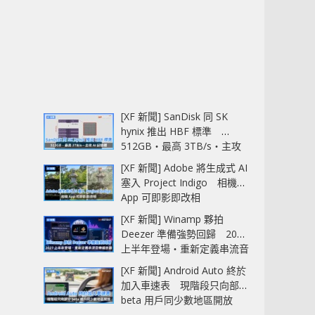
[XF 新聞] SanDisk 同 SK
hynix 推出 HBF 標準
512GB‧最高 3TB/s‧主攻
AI 記憶體
[XF 新聞] Adobe 將生成式 AI
塞入 Project Indigo 相機
App 可即影即改相
[XF 新聞] Winamp 夥拍
Deezer 準備強勢回歸 2027
上半年登場‧重新定義串流音
樂播放器
[XF 新聞] Android Auto 終於
加入車速表 現階段只向部分
beta 用戶同少數地區開放