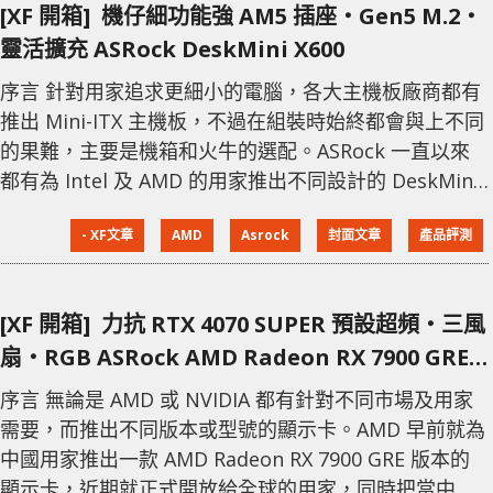
[XF 開箱] 機仔細功能強 AM5 插座‧Gen5 M.2‧
靈活擴充 ASRock DeskMini X600
序言 針對用家追求更細小的電腦，各大主機板廠商都有
推出 Mini-ITX 主機板，不過在組裝時始終都會與上不同
的果難，主要是機箱和火牛的選配。ASRock 一直以來
都有為 Intel 及 AMD 的用家推出不同設計的 DeskMini
產品，以細小的體積為主要設計，並預先組裝主機板和
- XF文章
AMD
Asrock
封面文章
產品評測
火牛，用家只需要安裝處理器、記憶體和顯示卡就能使
用。 支援 AMD Ryzen 8000/7000 處理器 今次
ASRock 推出的 DeskMini X600 針對 AMD 平台
[XF 開箱] 力抗 RTX 4070 SUPER 預設超頻‧三風
扇‧RGB ASRock AMD Radeon RX 7900 GRE
Steel Legend
序言 無論是 AMD 或 NVIDIA 都有針對不同市場及用家
需要，而推出不同版本或型號的顯示卡。AMD 早前就為
中國用家推出一款 AMD Radeon RX 7900 GRE 版本的
顯示卡，近期就正式開放給全球的用家，同時把當中的