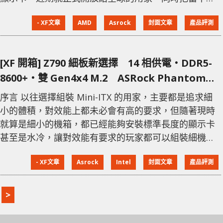
定價下降，與對手的 GeForce RTX 4070 SUPER 接近。
- XF文章
AMD
Asrock
封面文章
產品評測
ASRock RX 7900 GRE Steel Legend 亦正式在香港開
賣，以填補 2K 遊戲市場的需求。 「刪減版」 Navi 31
核心 AMD 早前原本針對中
[XF 開箱] Z790 細板新選擇 14 相供電‧DDR5-
8600+‧雙 Gen4x4 M.2 ASRock Phantom
Gaming Z790I Lightning WiFi
序言 以往選擇組裝 Mini-ITX 的用家，主要都是追求細
小的體積，對效能上都未必會有高的要求，但隨著現時
就算是細小的機箱，都已經能夠安裝標準長度的顯示卡
甚至是水冷，讓對效能有要求的玩家都可以組裝細機。
ASRock 近日就推出了全新 Mini-ITX 主機板 Phantom
- XF文章
Asrock
Intel
封面文章
產品評測
Gaming Z790I Lightning WiFi，能完全發揮高階處理
器的效能，加上採用不少高階配置，以滿足玩家的不同
需要。 Z790 晶片組 目前針對 Intel 第 14 代處理器，
>
要全面