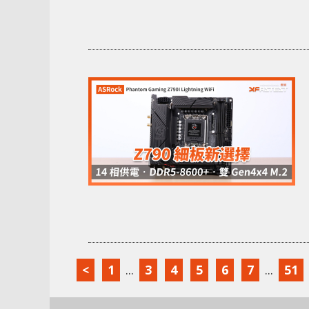
<
1
...
3
4
5
6
7
...
51