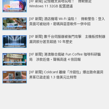
[XF 新聞] 記憶體太貴唔玩啦！ 微軟刪走
Windows 11 32GB 配置建議
[XF 新聞] 酒店機場 Wi-Fi 淪陷！ 微軟警告：登入
頁面可被劫持，密碼與惡意軟件一併中招
[XF 新聞] 數千台伺服器被後門攻擊 主機板控制器
漏洞部分甚至超過 10 年歷史
[XF 新聞] 港澳聯合搗破 Fun Coffee 咖啡科研騙
局 涉款近億‧聲稱高達 4 倍回報
[XF 新聞] Coldcard 離線「冷錢包」爆出致命漏洞
黑客已盜走逾 1.3 億美元比特幣