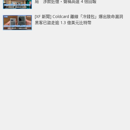
局 涉款近億‧聲稱高達 4 倍回報
[XF 新聞] Coldcard 離線「冷錢包」爆出致命漏洞
黑客已盜走逾 1.3 億美元比特幣