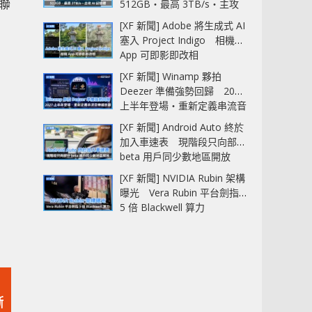
 聯
512GB‧最高 3TB/s‧主攻
AI 記憶體
[XF 新聞] Adobe 將生成式 AI
塞入 Project Indigo 相機
App 可即影即改相
[XF 新聞] Winamp 夥拍
Deezer 準備強勢回歸 2027
上半年登場‧重新定義串流音
樂播放器
[XF 新聞] Android Auto 終於
加入車速表 現階段只向部分
beta 用戶同少數地區開放
[XF 新聞] NVIDIA Rubin 架構
曝光 Vera Rubin 平台劍指
5 倍 Blackwell 算力
漸