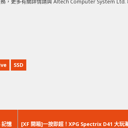
關詳情請與 Altech Computer System Ltd.
ive
SSD
下
一
4 記憶
[XF 開箱]一按即超！XPG Spectrix D41 大玩