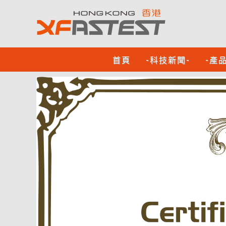
首頁
-科技新聞-
-產