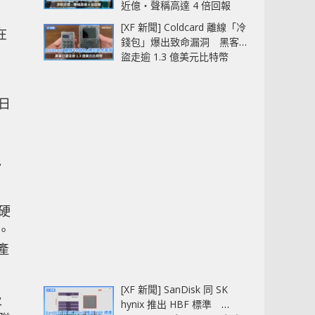
近億‧聲稱高達 4 倍回報
[XF 新聞] Coldcard 離線「冷
在
錢包」爆出致命漏洞 黑客已
盜走逾 1.3 億美元比特幣
 日
,
態硬
。
新產
[XF 新聞] SanDisk 同 SK
及
hynix 推出 HBF 標準