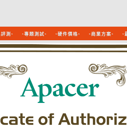
品評測-
-專題測試-
-硬件價格-
-商業方案-
-