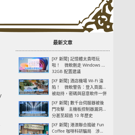
最新文章
[XF 新聞] 記憶體太貴唔玩
啦！ 微軟刪走 Windows 11
32GB 配置建議
[XF 新聞] 酒店機場 Wi-Fi 淪
陷！ 微軟警告：登入頁面可
被劫持，密碼與惡意軟件一併
y
中招
[XF 新聞] 數千台伺服器被後
門攻擊 主機板控制器漏洞部
分甚至超過 10 年歷史
、
[XF 新聞] 港澳聯合搗破 Fun
Coffee 咖啡科研騙局 涉款