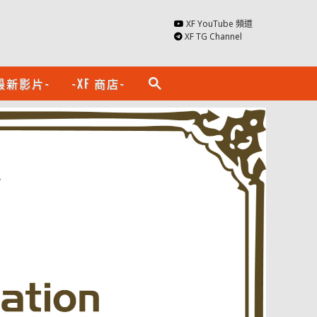
XF YouTube 頻道
XF TG Channel
最新影片-
-XF 商店-
search