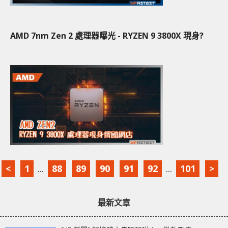
AMD 7nm Zen 2 處理器曝光 - RYZEN 9 3800X 現身?
<
1
...
88
89
90
91
92
...
101
>
最新文章