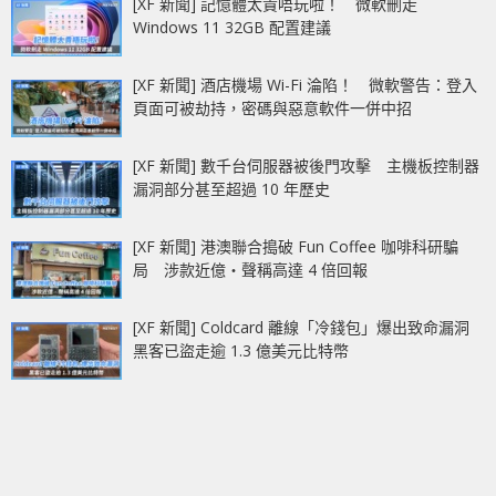
[XF 新聞] 記憶體太貴唔玩啦！ 微軟刪走
Windows 11 32GB 配置建議
[XF 新聞] 酒店機場 Wi-Fi 淪陷！ 微軟警告：登入
頁面可被劫持，密碼與惡意軟件一併中招
[XF 新聞] 數千台伺服器被後門攻擊 主機板控制器
漏洞部分甚至超過 10 年歷史
[XF 新聞] 港澳聯合搗破 Fun Coffee 咖啡科研騙
局 涉款近億‧聲稱高達 4 倍回報
[XF 新聞] Coldcard 離線「冷錢包」爆出致命漏洞
黑客已盜走逾 1.3 億美元比特幣