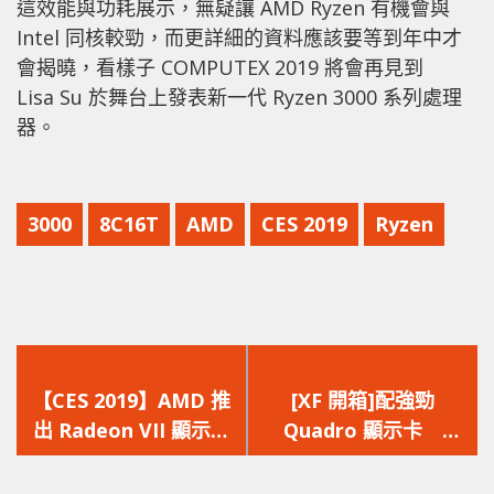
這效能與功耗展示，無疑讓 AMD Ryzen 有機會與
Intel 同核較勁，而更詳細的資料應該要等到年中才
會揭曉，看樣子 COMPUTEX 2019 將會再見到
Lisa Su 於舞台上發表新一代 Ryzen 3000 系列處理
器。
3000
8C16T
AMD
CES 2019
Ryzen
上
下
一
一
【CES 2019】AMD 推
[XF 開箱]配強勁
篇
篇
出 Radeon VII 顯示卡
Quadro 顯示卡
文
文
– 全球首款 7 nm 遊戲
ASUS Mini PC ProArt
章：
章：
GPU
PA90 剪片執相即插即