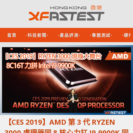
首頁
-科技新聞-
-產品評測-
-專題測試-
-硬
【CES 2019】AMD 第 3 代 RYZEN
3000 處理器同 8 核心力扛 I9-9900K 同