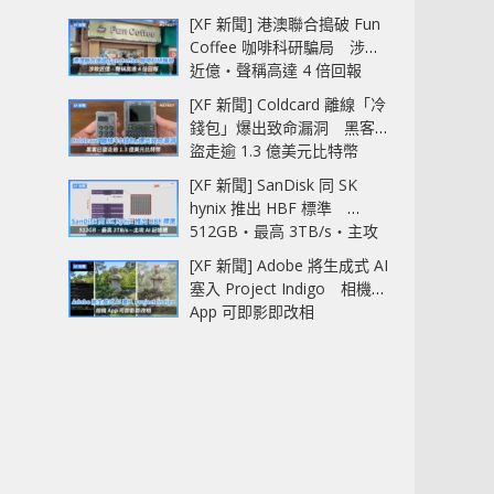
[XF 新聞] 港澳聯合搗破 Fun
Coffee 咖啡科研騙局 涉款
近億‧聲稱高達 4 倍回報
[XF 新聞] Coldcard 離線「冷
錢包」爆出致命漏洞 黑客已
盜走逾 1.3 億美元比特幣
[XF 新聞] SanDisk 同 SK
hynix 推出 HBF 標準
512GB‧最高 3TB/s‧主攻
AI 記憶體
[XF 新聞] Adobe 將生成式 AI
塞入 Project Indigo 相機
App 可即影即改相