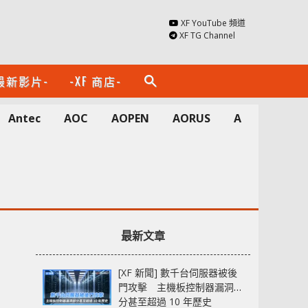
XF YouTube 頻道
XF TG Channel
最新影片-
-XF 商店-
search
Antec
AOC
AOPEN
AORUS
Apacer
A
最新文章
[XF 新聞] 數千台伺服器被後
門攻擊 主機板控制器漏洞部
分甚至超過 10 年歷史