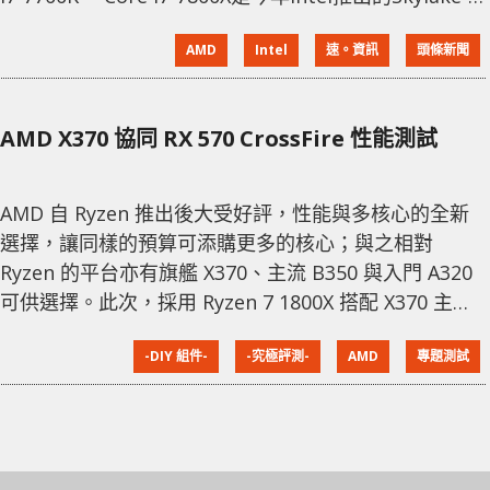
中最低端的產品，但這款產品的購買意義確實不大，如
AMD
Intel
速。資訊
頭條新聞
果用戶追求高性能，大可以直接上Core i9，而追求實用
也可以將目光轉向AMD Ryzen 5 1600，作為目前最有性
價比的6核處理器，R
AMD X370 協同 RX 570 CrossFire 性能測試
AMD 自 Ryzen 推出後大受好評，性能與多核心的全新
選擇，讓同樣的預算可添購更多的核心；與之相對
Ryzen 的平台亦有旗艦 X370、主流 B350 與入門 A320
可供選擇。此次，採用 Ryzen 7 1800X 搭配 X370 主機
板，可支援雙顯示卡 CrossFire 多卡交火技術，而顯示
-DIY 組件-
-究極評測-
AMD
專題測試
卡則是使用雙 RX 570，來試試 Ryzen 平台多卡交火的
性能表現。 AMD Ryzen 7 1800X 搭配 AORUS AX370-
GAMING K7 Ryzen 7 180