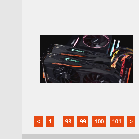
<
1
...
98
99
100
101
>