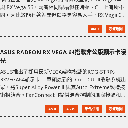
與 RX Vega 56，兩者相同架構但在時脈、CU 上有所不
同，因此效能有著差異但價格更容易入手，RX Vega 64
標準版本 $499 美元起， 而 RX Vega 52 則是 $399 起。
AMD
頭條新聞
聚焦 HBCC、新可程式化 Geomerty Pipeline、Rapid
Pached Math、先進 Pixel Engine
ASUS RADEON RX VEGA 64搭載非公版顯示卡曝
光
ASUS推出了採用最新VEGA架構搭載的ROG-STRIX-
RXVEGA64顯示卡。 華碩最新的DirectCU III散熱系統出
眾，將Super Alloy Power II 與其Auto Extreme製造技
術相結合。FanConnect II提供混合控制的風扇接頭和
GPU Tweak II的綜合選項，以進一步優化系統散熱和性
AMD
ASUS
新品快訊
頭條新聞
能。與大多數華碩ROG產品一樣，ROG Strix Vega 64
顯示卡將支援AURA RGB LED。顯示輸出包括2x
HDMI（用於VR系統），2x