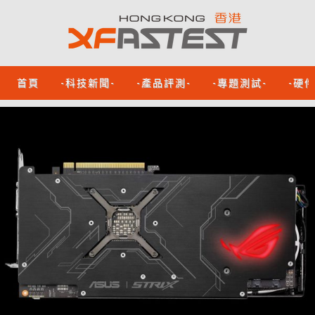
首頁
-科技新聞-
-產品評測-
-專題測試-
-硬