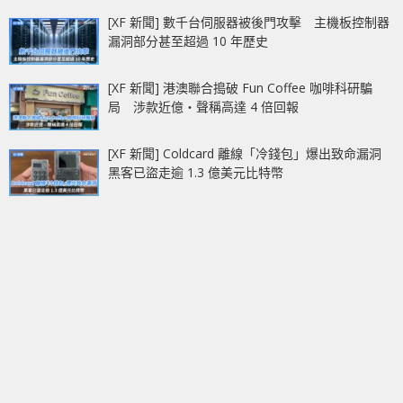
[XF 新聞] 數千台伺服器被後門攻擊 主機板控制器
漏洞部分甚至超過 10 年歷史
[XF 新聞] 港澳聯合搗破 Fun Coffee 咖啡科研騙
局 涉款近億‧聲稱高達 4 倍回報
[XF 新聞] Coldcard 離線「冷錢包」爆出致命漏洞
黑客已盜走逾 1.3 億美元比特幣