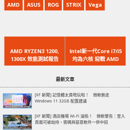
AMD
ASUS
ROG
STRIX
Vega
上
下
一
一
AMD RYZEN3 1200,
Intel新一代Core i7/i5
篇
篇
1300X 效能測試報告
均為六核 迎戰 AMD
文
文
章：
章：
最新文章
[XF 新聞] 記憶體太貴唔玩啦！ 微軟刪走
Windows 11 32GB 配置建議
[XF 新聞] 酒店機場 Wi-Fi 淪陷！ 微軟警告：登入
頁面可被劫持，密碼與惡意軟件一併中招