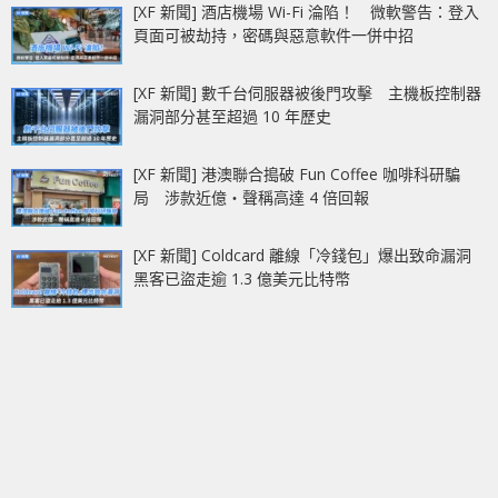
[XF 新聞] 酒店機場 Wi-Fi 淪陷！ 微軟警告：登入
頁面可被劫持，密碼與惡意軟件一併中招
[XF 新聞] 數千台伺服器被後門攻擊 主機板控制器
漏洞部分甚至超過 10 年歷史
[XF 新聞] 港澳聯合搗破 Fun Coffee 咖啡科研騙
局 涉款近億‧聲稱高達 4 倍回報
[XF 新聞] Coldcard 離線「冷錢包」爆出致命漏洞
黑客已盜走逾 1.3 億美元比特幣