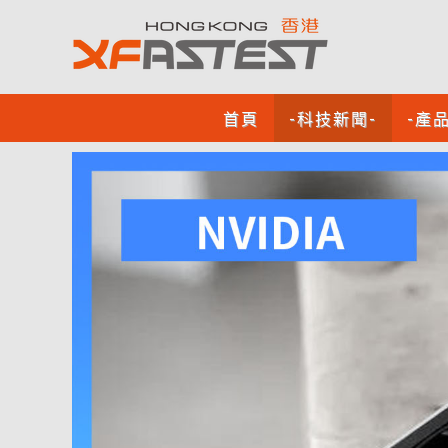
首頁
-科技新聞-
-產