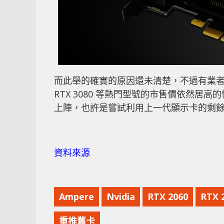
而此舉的確實的原因還未清楚，不過有業者估
RTX 3080 等熱門型號的市售價依然
上陣，也許是嘗
試利用上一代顯示卡的剩
資料來源
Ampere
Nvidia
RTX 2060
RTX 
重推舊卡