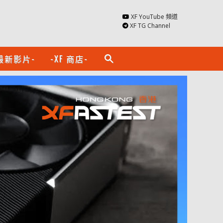
XF YouTube 頻道
XF TG Channel
最新影片-
-XF 商店-
search