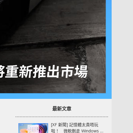
最新文章
[XF 新聞] 記憶體太貴唔玩
啦！ 微軟刪走 Windows 11