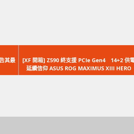
下
一
控告其最
[XF 開箱] Z590 終支援 PCIe Gen4 14+2 供
篇
延續信仰 ASUS ROG MAXIMUS XIII HERO
文
章：