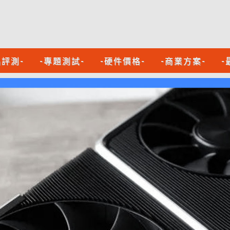
品評測-
-專題測試-
-硬件價格-
-商業方案-
-