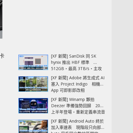
卡
[XF 新聞] SanDisk 同 SK
hynix 推出 HBF 標準
512GB‧最高 3TB/s‧主攻
AI 記憶體
[XF 新聞] Adobe 將生成式 AI
塞入 Project Indigo 相機
App 可即影即改相
[XF 新聞] Winamp 夥拍
Deezer 準備強勢回歸 2027
上半年登場‧重新定義串流音
樂播放器
[XF 新聞] Android Auto 終於
加入車速表 現階段只向部分