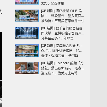
32GB 配置建議
[XF 新聞] 酒店機場 Wi-Fi 淪
的
陷！ 微軟警告：登入頁面可
被劫持，密碼與惡意軟件一併
中招
[XF 新聞] 數千台伺服器被後
門攻擊 主機板控制器漏洞部
分甚至超過 10 年歷史
[XF 新聞] 港澳聯合搗破 Fun
Coffee 咖啡科研騙局 涉款
近億‧聲稱高達 4 倍回報
[XF 新聞] Coldcard 離線「冷
錢包」爆出致命漏洞 黑客已
盜走逾 1.3 億美元比特幣