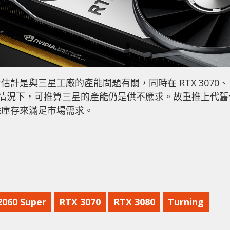
計是與三星工廠的產能問題有關，同時在 RTX 3070、
居高的情況下，可推算三星的產能仍是供不應求。故重推上代舊
餘庫存來滿足市場需求。
2060 Super
RTX 3070
RTX 3080
Turning