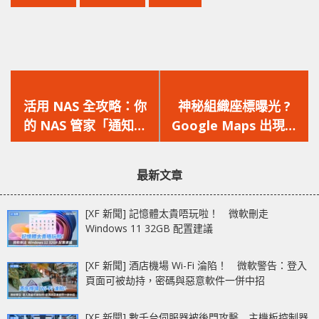
上
下
一
一
活用 NAS 全攻略：你
神秘組織座標曝光 ?
篇
篇
的 NAS 管家「通知中
Google Maps 出現大
文
文
心」，一切狀況盡在你
量神秘藍「M」標誌 !!
章：
章：
掌握之中
最新文章
[XF 新聞] 記憶體太貴唔玩啦！ 微軟刪走
Windows 11 32GB 配置建議
[XF 新聞] 酒店機場 Wi-Fi 淪陷！ 微軟警告：登入
頁面可被劫持，密碼與惡意軟件一併中招
[XF 新聞] 數千台伺服器被後門攻擊 主機板控制器