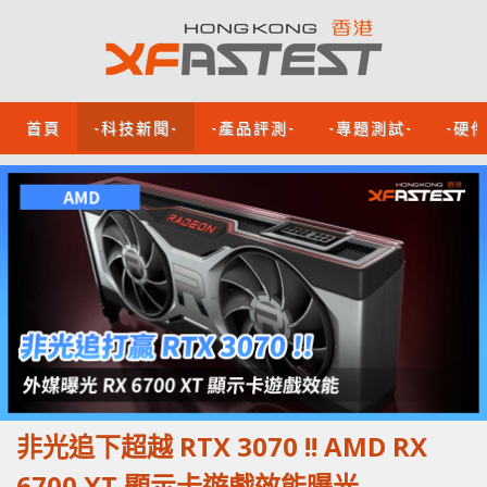
首頁
-科技新聞-
-產品評測-
-專題測試-
-硬
非光追下超越 RTX 3070 !! AMD RX
6700 XT 顯示卡遊戲效能曝光