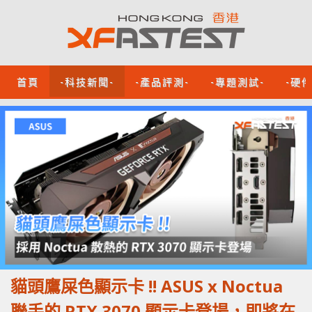
首頁
-科技新聞-
-產品評測-
-專題測試-
-硬
貓頭鷹屎色顯示卡 !! ASUS x Noctua
聯手的 RTX 3070 顯示卡登場，即將在