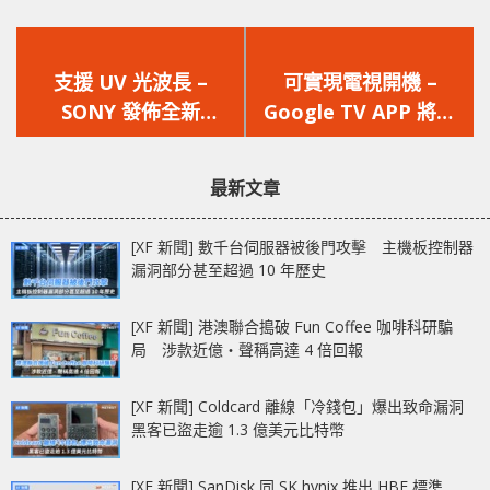
上
下
一
一
支援 UV 光波長 –
可實現電視開機 –
篇
篇
SONY 發佈全新
Google TV APP 將內
文
文
IMX487 COMS 圖像傳
建手機遙控功能，同時
章：
章：
感器
支援 Android TV 設備
最新文章
[XF 新聞] 數千台伺服器被後門攻擊 主機板控制器
漏洞部分甚至超過 10 年歷史
[XF 新聞] 港澳聯合搗破 Fun Coffee 咖啡科研騙
局 涉款近億‧聲稱高達 4 倍回報
[XF 新聞] Coldcard 離線「冷錢包」爆出致命漏洞
黑客已盜走逾 1.3 億美元比特幣
[XF 新聞] SanDisk 同 SK hynix 推出 HBF 標準