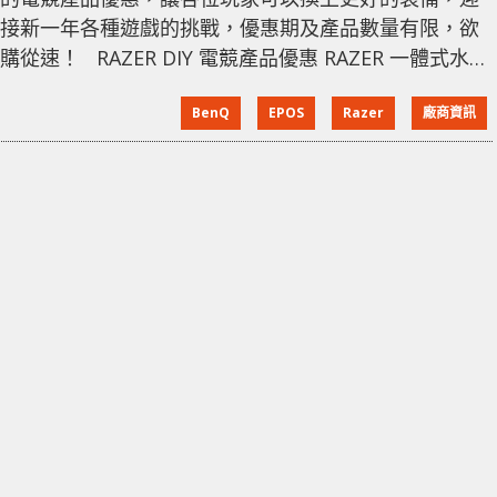
接新一年各種遊戲的挑戰，優惠期及產品數量有限，欲
購從速！ RAZER DIY 電競產品優惠 RAZER 一體式水冷
散熱器以特惠價發售，擁有最強電競配套，繼續戰無不
BenQ
EPOS
Razer
廠商資訊
勝！ 優惠期：2024 年 1 月 13 日至 2024 年 2 月 4 日
RAZER 電競產品 - 新年 GAME ON 優惠 RAZER 新年
GAME ON 優惠來臨！全