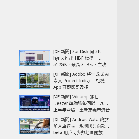
[XF 新聞] SanDisk 同 SK
hynix 推出 HBF 標準
512GB‧最高 3TB/s‧主攻
AI 記憶體
[XF 新聞] Adobe 將生成式 AI
塞入 Project Indigo 相機
App 可即影即改相
[XF 新聞] Winamp 夥拍
Deezer 準備強勢回歸 2027
上半年登場‧重新定義串流音
樂播放器
[XF 新聞] Android Auto 終於
加入車速表 現階段只向部分
beta 用戶同少數地區開放