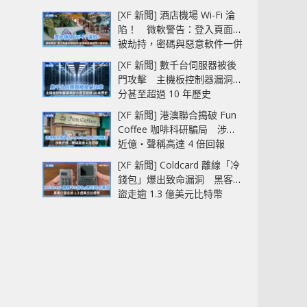
[XF 新聞] 酒店機場 Wi-Fi 淪
陷！ 微軟警告：登入頁面可
被劫持，密碼與惡意軟件一併
中招
[XF 新聞] 數千台伺服器被後
門攻擊 主機板控制器漏洞部
分甚至超過 10 年歷史
[XF 新聞] 港澳聯合搗破 Fun
Coffee 咖啡科研騙局 涉款
近億‧聲稱高達 4 倍回報
[XF 新聞] Coldcard 離線「冷
錢包」爆出致命漏洞 黑客已
盜走逾 1.3 億美元比特幣