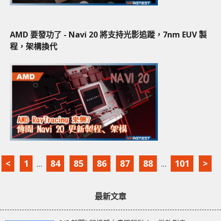
AMD 要發功了 - Navi 20 將支持光影追蹤，7nm EUV 製
程，架構換代
<
1
...
84
85
86
87
88
...
101
>
最新文章