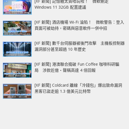
[XF 新聞] 記憶體太貴唔玩啦！ 微軟刪走
Windows 11 32GB 配置建議
[XF 新聞] 酒店機場 Wi-Fi 淪陷！ 微軟警告：登入
頁面可被劫持，密碼與惡意軟件一併中招
[XF 新聞] 數千台伺服器被後門攻擊 主機板控制器
漏洞部分甚至超過 10 年歷史
[XF 新聞] 港澳聯合搗破 Fun Coffee 咖啡科研騙
局 涉款近億‧聲稱高達 4 倍回報
[XF 新聞] Coldcard 離線「冷錢包」爆出致命漏洞
黑客已盜走逾 1.3 億美元比特幣