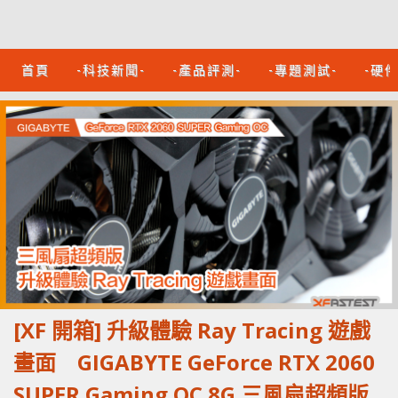
首頁
-科技新聞-
-產品評測-
-專題測試-
-硬
[XF 開箱] 升級體驗 Ray Tracing 遊戲
畫面 GIGABYTE GeForce RTX 2060
SUPER Gaming OC 8G 三風扇超頻版