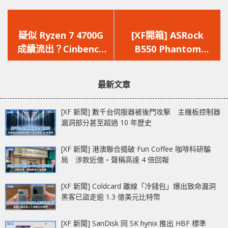
上
下
一
一
疑似 Ryzen 7 4700G
[XF開箱] ASRock
篇
篇
成績流出？Cinbench
B550 Phantom
文
文
R20 分數突破五千
Gaming-ITX/AX – 可
章：
章：
安裝2條高速M.2 SSD
最新文章
內建WiFi 6 + 2.5G
LAN
[XF 新聞] 數千台伺服器被後門攻擊 主機板控制器
漏洞部分甚至超過 10 年歷史
[XF 新聞] 港澳聯合搗破 Fun Coffee 咖啡科研騙
局 涉款近億‧聲稱高達 4 倍回報
[XF 新聞] Coldcard 離線「冷錢包」爆出致命漏洞
黑客已盜走逾 1.3 億美元比特幣
[XF 新聞] SanDisk 同 SK hynix 推出 HBF 標準