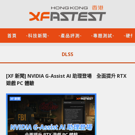
首頁
-科技新聞-
-產品評測-
-專題測試-
-硬
DLSS
[XF 新聞] NVIDIA G-Assist AI 助理登場 全面提升 RTX
遊戲 PC 體驗