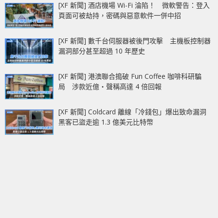
[XF 新聞] 酒店機場 Wi-Fi 淪陷！ 微軟警告：登入
頁面可被劫持，密碼與惡意軟件一併中招
[XF 新聞] 數千台伺服器被後門攻擊 主機板控制器
漏洞部分甚至超過 10 年歷史
[XF 新聞] 港澳聯合搗破 Fun Coffee 咖啡科研騙
局 涉款近億‧聲稱高達 4 倍回報
[XF 新聞] Coldcard 離線「冷錢包」爆出致命漏洞
黑客已盜走逾 1.3 億美元比特幣