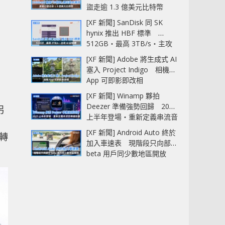
盜走逾 1.3 億美元比特幣
[XF 新聞] SanDisk 同 SK
hynix 推出 HBF 標準
512GB‧最高 3TB/s‧主攻
AI 記憶體
[XF 新聞] Adobe 將生成式 AI
塞入 Project Indigo 相機
App 可即影即改相
[XF 新聞] Winamp 夥拍
Deezer 準備強勢回歸 2027
另
上半年登場‧重新定義串流音
樂播放器
[XF 新聞] Android Auto 終於
轉
加入車速表 現階段只向部分
beta 用戶同少數地區開放