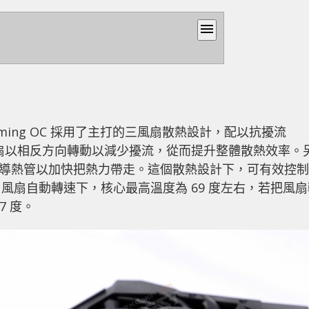
menu
UPER Gaming OC 採用了主打的三風扇散熱設計，配以抗擾流
過中間的風扇以相反方向轉動以減少擾流，從而提升整體散熱效率。
 條銅導熱管以加快把熱力帶走。這個散熱設計下，可有效控制
風扇自動轉速下，核心最高溫度為 69 度左右，若把風扇
7 度。