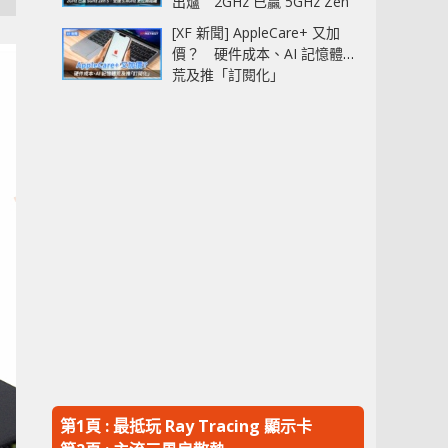
出爐 2GHz 已贏 5GHz Zen
5‧全速 5.4GHz 更拉開距離
[XF 新聞] AppleCare+ 又加
價？ 硬件成本、AI 記憶體
荒及推「訂閱化」
第1頁 : 最抵玩 Ray Tracing 顯示卡