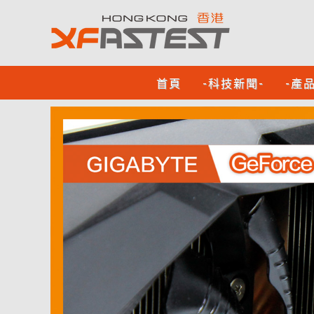
首頁
-科技新聞-
-產