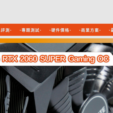
品評測-
-專題測試-
-硬件價格-
-商業方案-
-