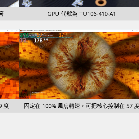
管
GPU 代號為 TU106-410-A1
 度
固定在 100% 風扇轉速，可把核心控制在 57 