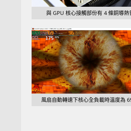
與 GPU 核心接觸部份有 4 條銅導熱
風扇自動轉速下核心全負載時溫度為 69