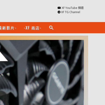
XF YouTube 頻道
XF TG Channel
最新影片-
-XF 商店-
search