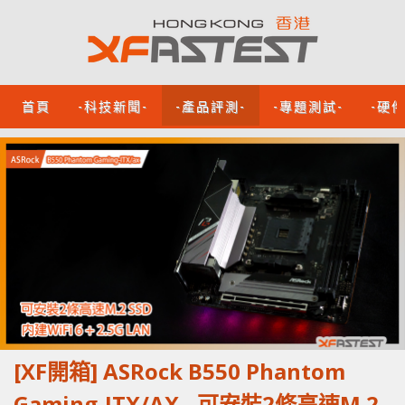
首頁
-科技新聞-
-產品評測-
-專題測試-
-硬
[XF開箱] ASRock B550 Phantom
Gaming-ITX/AX - 可安裝2條高速M.2