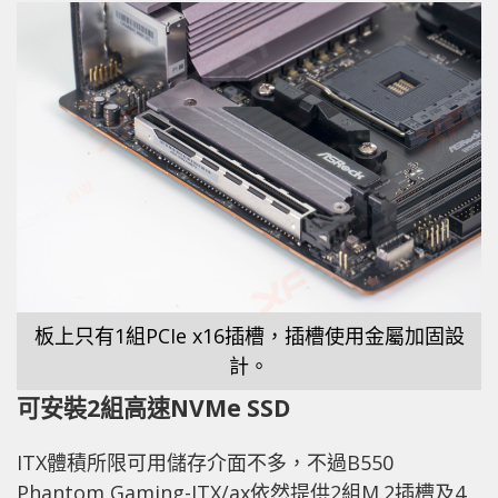
板上只有1組PCIe x16插槽，插槽使用金屬加固設
計。
可安裝2組高速NVMe SSD
ITX體積所限可用儲存介面不多，不過B550
Phantom Gaming-ITX/ax依然提供2組M.2插槽及4