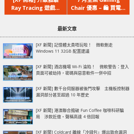
篇
篇
Ray Tracing 遊戲畫
Chair 優惠 – 🛍 買電競
文
文
面 GIGABYTE
椅 免費送 Creative 喇
章：
章：
GeForce RTX 2060
叭
最新文章
SUPER Gaming OC
8G 三風扇超頻版
[XF 新聞] 記憶體太貴唔玩啦！ 微軟刪走
Windows 11 32GB 配置建議
[XF 新聞] 酒店機場 Wi-Fi 淪陷！ 微軟警告：登入
頁面可被劫持，密碼與惡意軟件一併中招
[XF 新聞] 數千台伺服器被後門攻擊 主機板控制器
漏洞部分甚至超過 10 年歷史
[XF 新聞] 港澳聯合搗破 Fun Coffee 咖啡科研騙
局 涉款近億‧聲稱高達 4 倍回報
[XF 新聞] Coldcard 離線「冷錢包」爆出致命漏洞